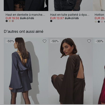
Haut en dentelle à manches longues
Haut en tulle pailleté à épaules dénudées
EUR 19.56
EUR 27.95
EUR 13.97
EUR 27.95
EUR 25.
D'autres ont aussi aimé
-50%
-50%
-30%