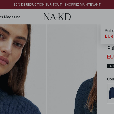
30% DE RÉDUCTION SUR TOUT | SHOPPEZ MAINTENANT
es
Magazine
Pull 
NA-
EUR
Pul
EU
-4
Cou