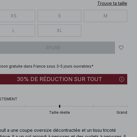
Trouve ta taille
XS
S
M
L
XL
ÉPUISÉ
aison gratuite dans France sous 3-5 jours ouvrables*
30% DE RÉDUCTION SUR TOUT
STEMENT
Taille réelle
Grand
ull a une coupe oversize décontractée et un tissu tricoté
tique. Il a un col arrondi à nervures et des ourlets à nervures. Il