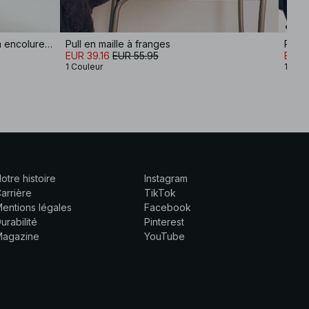
Pull en maille de laine mélangée à encolure ronde
Pull en maille à franges
Pull 
EUR 39.16
EUR 55.95
EUR 
1 Couleur
12 Co
otre histoire
Instagram
arrière
TikTok
entions légales
Facebook
urabilité
Pinterest
Magazine
YouTube