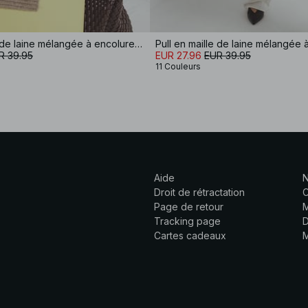
Pull en maille de laine mélangée à encolure ronde
R 39.95
EUR 27.96
EUR 39.95
11 Couleurs
Aide
N
Droit de rétractation
C
Page de retour
M
Tracking page
D
Cartes cadeaux