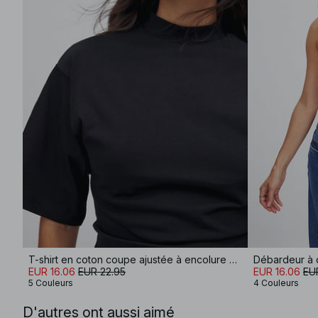
T-shirt en coton coupe ajustée à encolure cheminée
Débardeur à 
EUR 16.06
EUR 22.95
EUR 16.06
EU
5 Couleurs
4 Couleurs
D'autres ont aussi aimé