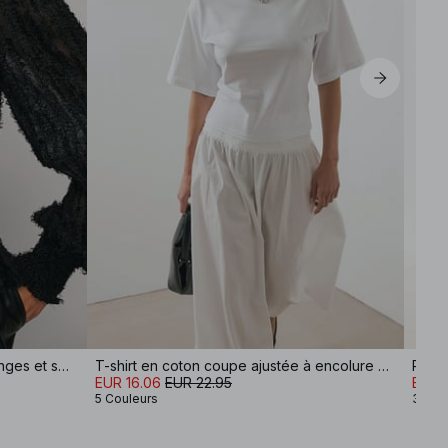
Chemisier manches longues à franges et smocks recyclé
T-shirt en coton coupe ajustée à encolure cheminée
Robe 
EUR 16.06
EUR 22.95
EUR 
5 Couleurs
3 Cou