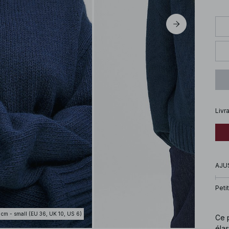
Livr
AJU
Petit
 cm - small (EU 36, UK 10, US 6)
Ce p
élas