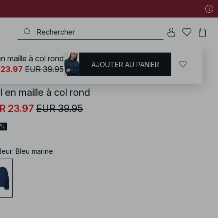
en maille à col rond
AJOUTER AU PANIER
KD
/
Pulls
/
Pulls Oversize
 23.97
EUR 39.95
l en maille à col rond
R 23.97
EUR 39.95
0%
leur
:
Bleu marine