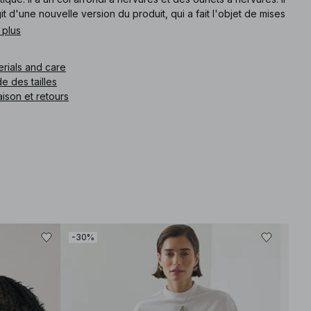
it d'une nouvelle version du produit, qui a fait l'objet de mises
ur depuis sa précédente version. Ce pull est disponible en
 plus
 marine.
erials and care
e article
:
1100-009585-0018
e des tailles
aison et retours
-30%
-30