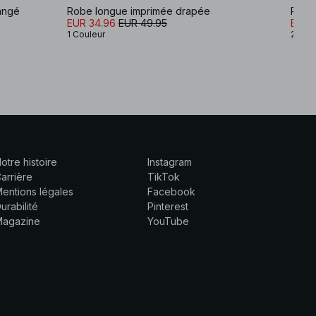
angé
Robe longue imprimée drapée
Robe 
EUR 34.96
EUR 49.95
EUR 
1 Couleur
2 Cou
otre histoire
Instagram
arrière
TikTok
entions légales
Facebook
urabilité
Pinterest
Magazine
YouTube