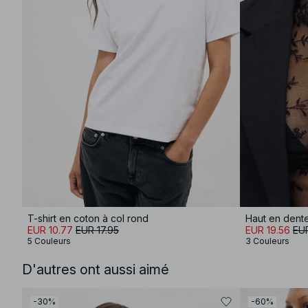
T-shirt en coton à col rond
Haut en dent
EUR 10.77
EUR 17.95
EUR 19.56
EUR
5 Couleurs
3 Couleurs
D'autres ont aussi aimé
-30%
-60%