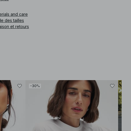
e article
:
1812-000925-9890
erials and care
e des tailles
aison et retours
-30%
-40