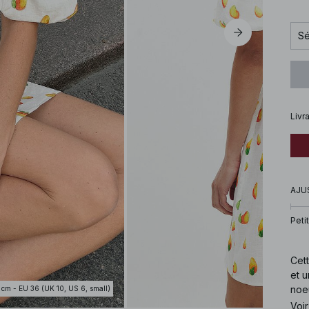
Sé
Livr
AJU
Petit
Cett
et u
noeu
 cm - EU 36 (UK 10, US 6, small)
Voir