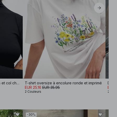
Haut Soft Line à manches longues et col cheminée
T-shirt oversize à encolure ronde et imprimé
Déba
EUR 25.16
EUR 35.95
EUR 
2 Couleurs
2 Cou
-30%
-30