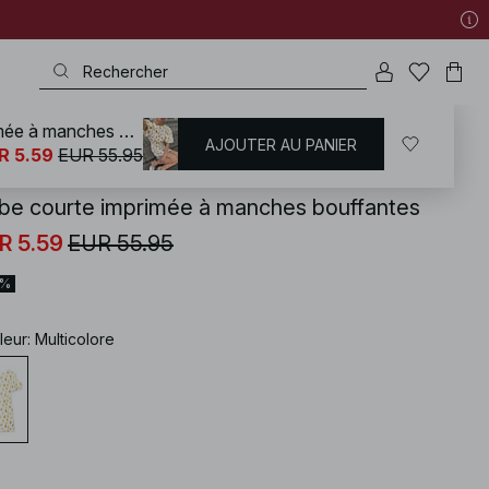
Robe courte imprimée à manches bouffantes
AJOUTER AU PANIER
KD
/
Vêtements en lin
/
Robes en lin
R 5.59
EUR 55.95
be courte imprimée à manches bouffantes
R 5.59
EUR 55.95
0%
leur
:
Multicolore