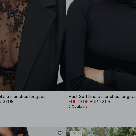
elle à manches longues
 27.95
EUR 16.06
EUR 22.95
2 Couleurs
-30%