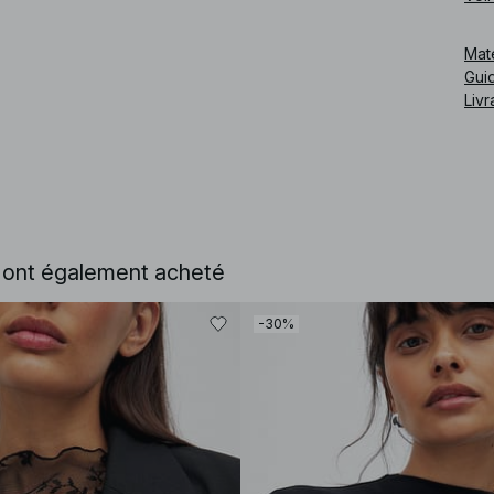
Cod
Mat
Guid
Livr
e ont également acheté
-30%