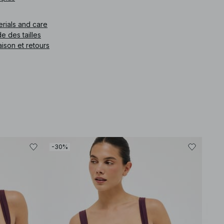
e article
:
1812-000717-8868
erials and care
e des tailles
aison et retours
-30%
-30