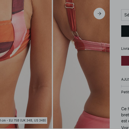
Sé
Livr
AJU
Petit
Ce h
bret
est 
3 cm - EU 75B (UK 34B, US 34B)
tall
Voir