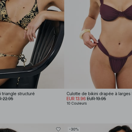
i triangle structuré
Culotte de bikini drapée à larges 
R 22.95
EUR 13.96
EUR 19.95
10 Couleurs
-30%