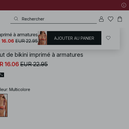
imprimé à armatures
AJOUTER AU PANIER
KD
/
Maillots de bain
/
Bikinis
/
Hauts de maillots
/
Hauts de bikini à armature
 16.06
EUR 22.95
ut de bikini imprimé à armatures
R 16.06
EUR 22.95
0%
leur
:
Multicolore