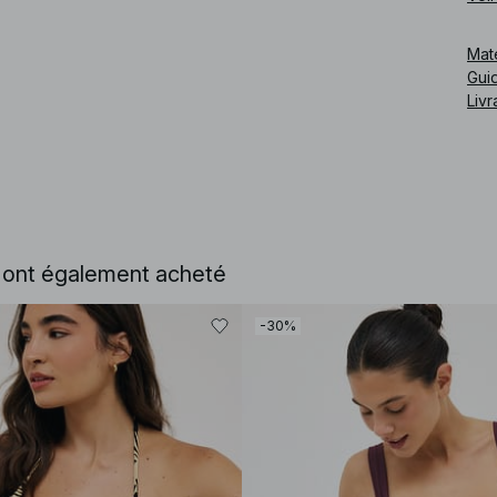
Cod
Mat
Guid
Livr
e ont également acheté
-30%