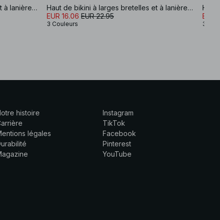
Haut de bikini à larges bretelles et à lanières torsadées sur le devant
Haut de bikini à larges bretelles et à lanières torsadées sur le devant
EUR 16.06
EUR 22.95
EUR 
3 Couleurs
3 Cou
otre histoire
Instagram
arrière
TikTok
entions légales
Facebook
urabilité
Pinterest
Magazine
YouTube