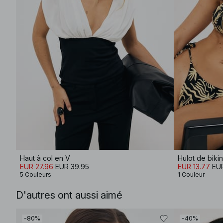
Haut à col en V
Hulot de bikin
EUR 27.96
EUR 39.95
EUR 13.77
EU
5 Couleurs
1 Couleur
D'autres ont aussi aimé
-80%
-40%