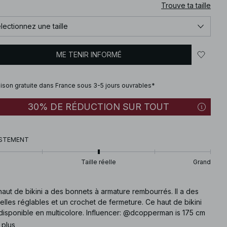
Trouve ta taille
lectionnez une taille
ME TENIR INFORMÉ
aison gratuite dans France sous 3-5 jours ouvrables*
30% DE RÉDUCTION SUR TOUT
STEMENT
Taille réelle
Grand
aut de bikini a des bonnets à armature rembourrés. Il a des
elles réglables et un crochet de fermeture. Ce haut de bikini
disponible en multicolore. Influencer: @dcopperman is 175 cm
 and is wearing size EU 70B (UK 32B, US 32A).
 plus