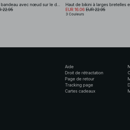
Haut de bikini bandeau avec nœud sur le devant
R 22.95
EUR 16.06
EUR 22.95
3 Couleurs
Aide
N
Droit de rétractation
C
Page de retour
M
Tracking page
D
Cartes cadeaux