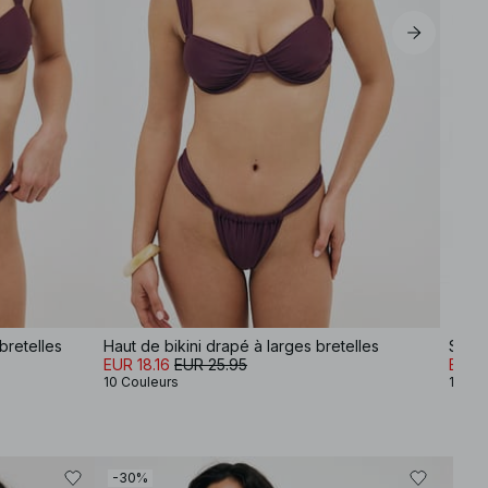
bretelles
Haut de bikini drapé à larges bretelles
Sand
EUR 18.16
EUR 25.95
EUR 
10 Couleurs
1 Coul
-30%
-30