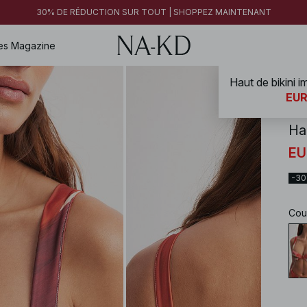
30% DE RÉDUCTION SUR TOUT | SHOPPEZ MAINTENANT
es
Magazine
Haut de bikini 
NA-
EUR
Ha
EU
-3
Cou