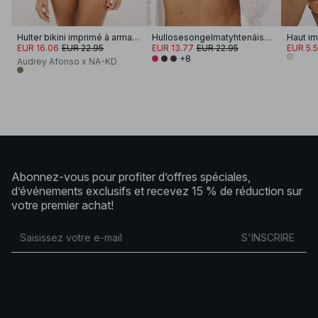
Hulter bikini imprimé à armatures
Hullosesongelmatyhtenäiskappaleisetäbikinisylipääntyönkelaoppäälle
EUR 16.06
EUR 22.95
EUR 13.77
EUR 22.95
EUR 5.
+8
Audrey Afonso x NA-KD
Abonnez-vous pour profiter d’offres spéciales,
d’événements exclusifs et recevez 15 % de réduction sur
votre premier achat!
S'INSCRIRE