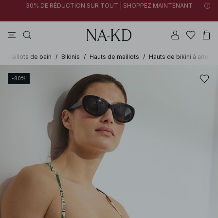
FINAL SALE | SHOPPEZ MAINTENANT
tops
pantalons
robes
noirs
marron
30% DE RÉDUCTION SUR TOUT | SHOPPEZ MAINTENANT
FINAL SALE | SHOPPEZ MAINTENANT
/
Maillots de bain
/
Bikinis
/
Hauts de maillots
/
Hauts de bikini à armatu
-80%