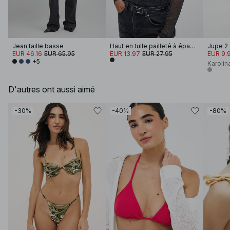
Jean taille basse
Haut en tulle pailleté à épaules dénudées
Jupe 2
EUR 46.16
EUR 65.95
EUR 13.97
EUR 27.95
EUR 9.
+5
Karolin
D'autres ont aussi aimé
-30%
-40%
-80%