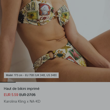
Model
:
173 cm - EU 75B (UK 34B, US 34B)
Haut de bikini imprimé
EUR 5.59
EUR 27.95
Karolina Kling x NA-KD