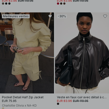
EUR 83.96
EUR 119.95
EUR 83.96
EUR 119.95
Meilleures ventes
-30%
Pocket Detail Half Zip Jacket
Veste en faux cuir avec détail à cordon de serrage
EUR 75.95
EUR 83.96
EUR 119.95
Charlotte Olivia x NA-KD