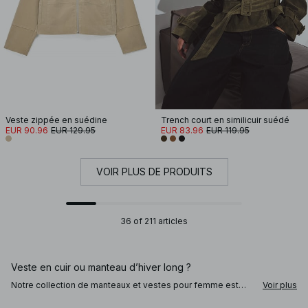
Veste zippée en suédine
Trench court en similicuir suédé
EUR 90.96
EUR 129.95
EUR 83.96
EUR 119.95
VOIR PLUS DE PRODUITS
36 of 211 articles
Veste en cuir ou manteau d’hiver long ?
Notre collection de manteaux et vestes pour femme est
Voir plus
conçue pour vous accompagner avec style au fil des
saisons. Affirmez votre style en choisissant une pièce qui