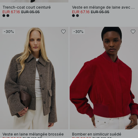
Trench-coat court ceinturé
Veste en mélange de laine avec poches détaillées
EUR 67.16
EUR 95.95
EUR 67.16
EUR 95.95
-30%
-30%
Veste en laine mélangée brossée
Bomber en similicuir suédé