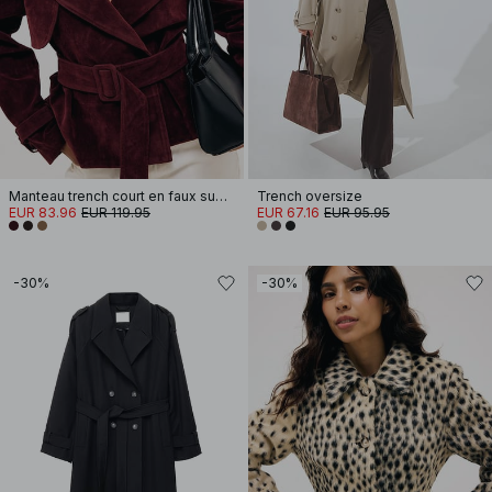
Manteau trench court en faux suède
Trench oversize
EUR 83.96
EUR 119.95
EUR 67.16
EUR 95.95
-30%
-30%