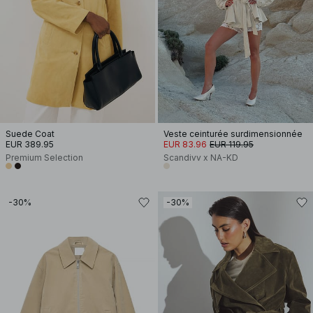
Suede Coat
Veste ceinturée surdimensionnée
EUR 389.95
EUR 83.96
EUR 119.95
Premium Selection
Scandivv x NA-KD
-30%
-30%