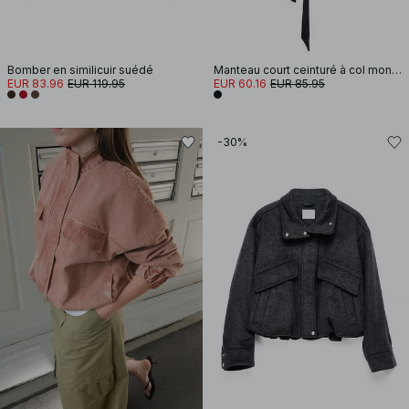
Bomber en similicuir suédé
Manteau court ceinturé à col montant
EUR 83.96
EUR 119.95
EUR 60.16
EUR 85.95
-30%