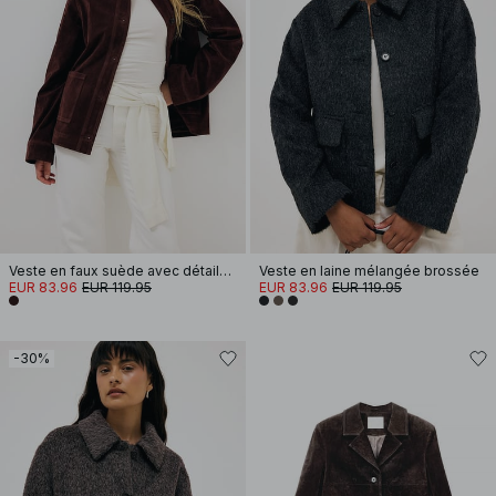
Veste en faux suède avec détails de poche
Veste en laine mélangée brossée
EUR 83.96
EUR 119.95
EUR 83.96
EUR 119.95
-30%