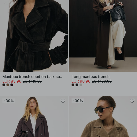
Manteau trench court en faux suède
Long manteau trench
EUR 83.96
EUR 119.95
EUR 90.96
EUR 129.95
-30%
-30%