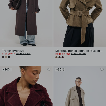
Trench oversize
Manteau trench court en faux suède
EUR 67.16
EUR 95.95
EUR 83.96
EUR 119.95
-30%
-30%