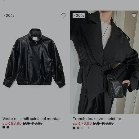
-30%
-30%
Veste en simili cuir à col montant
Trench doux avec ceinture
EUR 83.96
EUR 119.95
EUR 76.96
EUR 109.95
+1