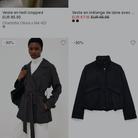
Veste en twill cropped
Veste en mélange de laine avec poches détaillées
EUR 85.95
EUR 67.16
EUR 95.95
Charlotte Olivia x NA-KD
-30%
-30%