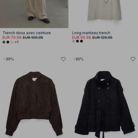
Trench doux avec ceinture
Long manteau trench
EUR 76.96
EUR 109.95
EUR 90.96
EUR 129.95
+1
-30%
-30%