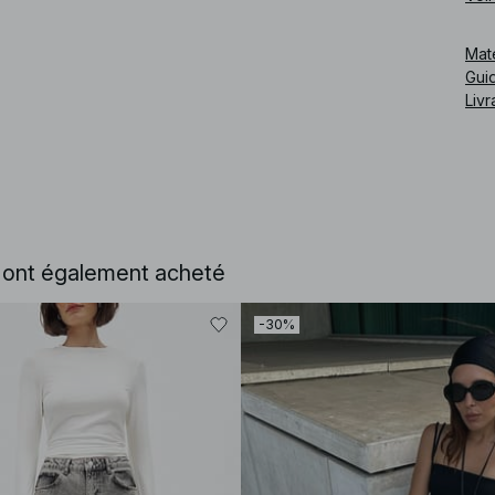
Cod
Mat
Guid
Livr
e ont également acheté
-30%