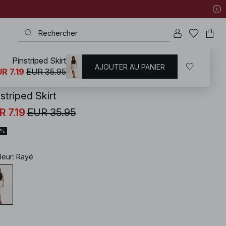
Pinstriped Skirt
AJOUTER AU PANIER
KD
/
Jupes
R 7.19
EUR 35.95
striped Skirt
R 7.19
EUR 35.95
0%
leur
:
Rayé