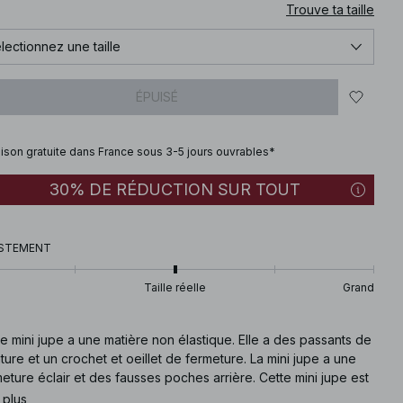
Trouve ta taille
lectionnez une taille
ÉPUISÉ
aison gratuite dans France sous 3-5 jours ouvrables*
30% DE RÉDUCTION SUR TOUT
STEMENT
Taille réelle
Grand
e mini jupe a une matière non élastique. Elle a des passants de
ture et un crochet et oeillet de fermeture. La mini jupe a une
eture éclair et des fausses poches arrière. Cette mini jupe est
onible en à rayures.
 plus