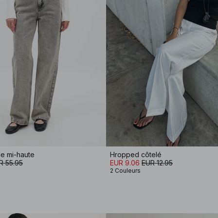
lle mi-haute
Hropped côtelé
R 55.95
EUR 9.06
EUR 12.95
2 Couleurs