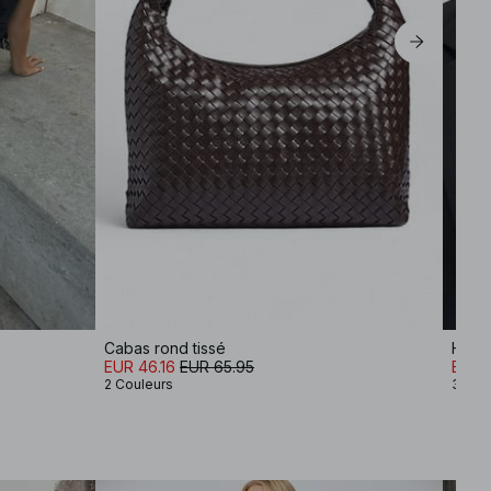
Cabas rond tissé
Haut 
EUR 46.16
EUR 65.95
EUR 
2 Couleurs
3 Cou