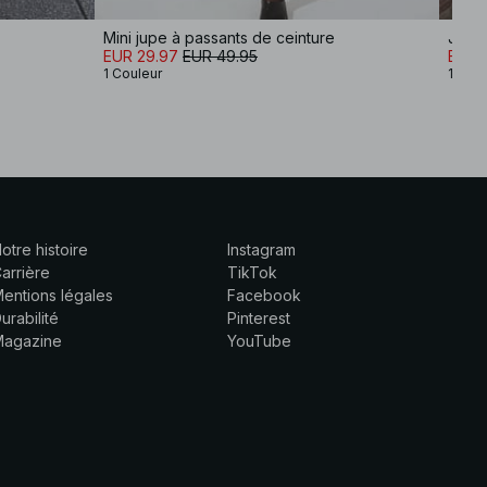
Mini jupe à passants de ceinture
Jupe 
EUR 29.97
EUR 49.95
EUR 
1 Couleur
1 Coul
otre histoire
Instagram
arrière
TikTok
entions légales
Facebook
urabilité
Pinterest
Magazine
YouTube