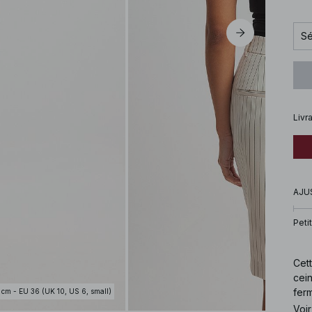
Sé
Livr
AJU
Petit
Cett
cein
ferm
 cm - EU 36 (UK 10, US 6, small)
disp
Voir