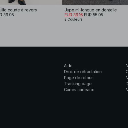
ille courte à revers
Jupe mi-longue en dentelle
R 39.95
EUR 39.16
EUR 55.95
2 Couleurs
Aide
N
Droit de rétractation
C
Page de retour
M
Tracking page
D
Cartes cadeaux