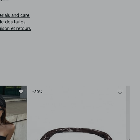
e article
:
1811-000017-1791
erials and care
e des tailles
aison et retours
-30%
-30