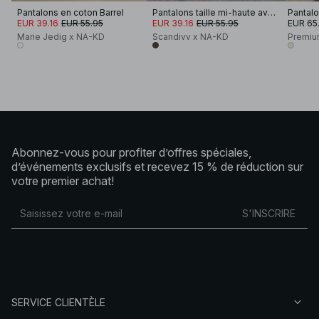
Pantalons en coton Barrel
Pantalons taille mi-haute avec détail de boucle
EUR 39.16
EUR 55.95
EUR 39.16
EUR 55.95
EUR 65
Marie Jedig x NA-KD
Scandivv x NA-KD
Premiu
Abonnez-vous pour profiter d’offres spéciales,
d’événements exclusifs et recevez 15 % de réduction sur
votre premier achat!
S'INSCRIRE
SERVICE CLIENTÈLE