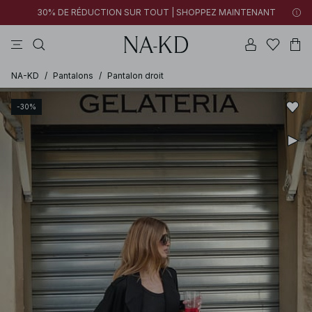
30% DE RÉDUCTION SUR TOUT | SHOPPEZ MAINTENANT
tops
pantalons
robes
tops manches longues
marron
NA-KD
/
Pantalons
/
Pantalon droit
-30%