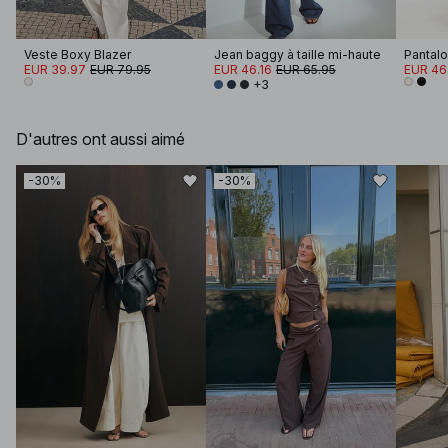
Veste Boxy Blazer
Jean baggy à taille mi-haute
EUR 39.97
EUR 79.95
EUR 46.16
EUR 65.95
EUR 46
+3
D'autres ont aussi aimé
-30%
-30%