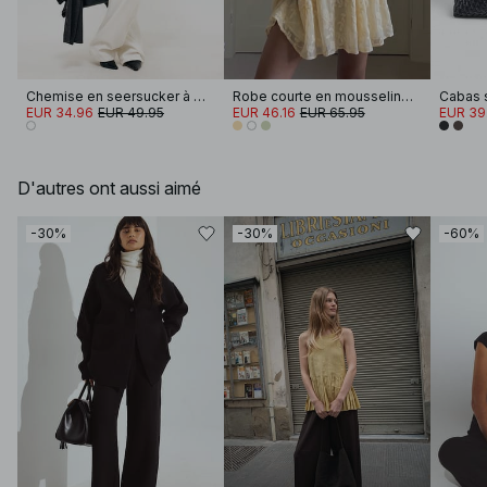
Chemise en seersucker à manches longues
Robe courte en mousseline brodée à manches longues
Cabas s
EUR 34.96
EUR 49.95
EUR 46.16
EUR 65.95
EUR 39
D'autres ont aussi aimé
-30%
-30%
-60%