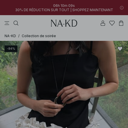
06h 10m 09s
30% DE RÉDUCTION SUR TOUT | SHOPPEZ MAINTENANT
pantalons
robes
tops
noirs
marron
NA-KD
/
Collection de soirée
-84%