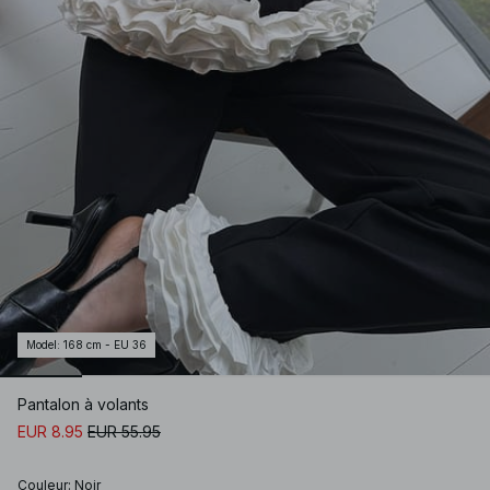
Model
:
168 cm - EU 36
Pantalon à volants
EUR 8.95
EUR 55.95
Couleur
:
Noir