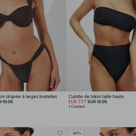
ini drapée à larges bretelles
Culotte de bikini taille haute
 19.95
EUR 7.77
EUR 12.95
1 Couleur
-40%