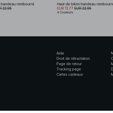
ni bandeau rembourré
Haut de bikini bandeau rembourr
R 22.95
EUR 13.77
EUR 22.95
4 Couleurs
Aide
N
Droit de rétractation
C
Page de retour
M
Tracking page
D
Cartes cadeaux