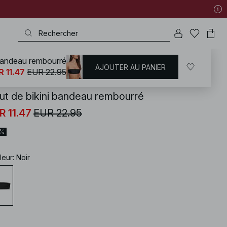
 bandeau rembourré
AJOUTER AU PANIER
KD
/
Maillots de bain
/
Bikinis
/
Hauts de maillots
/
Maillot de bain bandeau
R 11.47
EUR 22.95
ut de bikini bandeau rembourré
R 11.47
EUR 22.95
0%
leur
:
Noir