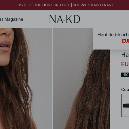
30% DE RÉDUCTION SUR TOUT | SHOPPEZ MAINTENANT
es
Magazine
Haut de bikini
NA-
EU
Ha
EU
-5
Cou