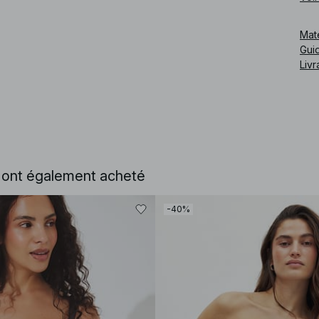
Mat
Guid
Livr
e ont également acheté
-40%