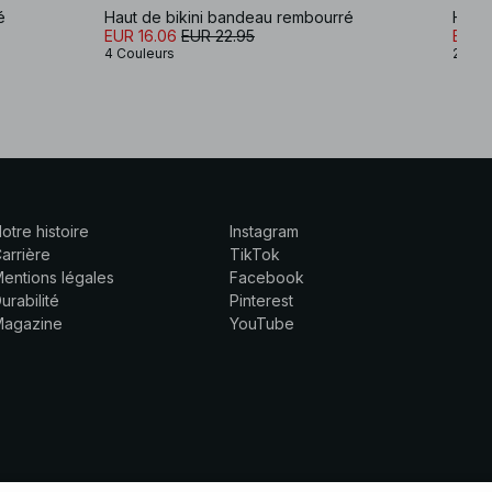
é
Haut de bikini bandeau rembourré
Haut 
EUR 16.06
EUR 22.95
EUR 
4 Couleurs
2 Cou
otre histoire
Instagram
arrière
TikTok
entions légales
Facebook
urabilité
Pinterest
Magazine
YouTube