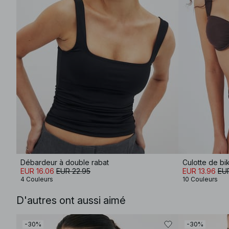
Débardeur à double rabat
Culotte de bik
EUR 16.06
EUR 22.95
EUR 13.96
EUR
4 Couleurs
10 Couleurs
D'autres ont aussi aimé
-30%
-30%