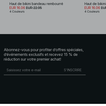
Haut de bikini bandeau rembourré
Haut de biki
EUR 16.06
EUR 22.95
EUR 16.06
EU
4 Couleurs
4 Couleurs
Abonnez-vous pour profiter d’offres spéciales,
d’événements exclusifs et recevez 15 % de
réduction sur votre premier achat!
S'INSCRIRE