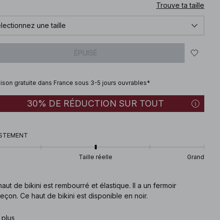
Trouve ta taille
lectionnez une taille
ÉPUISÉ
aison gratuite dans France sous 3-5 jours ouvrables*
30% DE RÉDUCTION SUR TOUT
STEMENT
Taille réelle
Grand
aut de bikini est rembourré et élastique. Il a un fermoir
çon. Ce haut de bikini est disponible en noir.
e article
 plus
:
1000-100992-0002