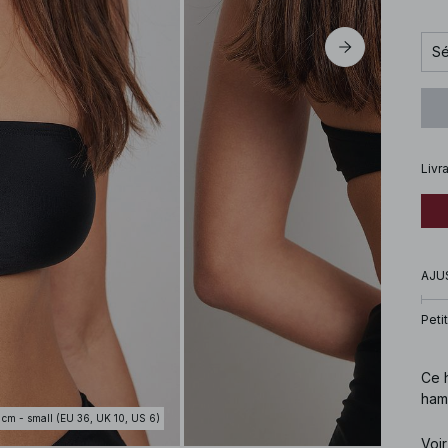
Sé
Livr
AJU
Petit
Ce h
hame
 cm - small (EU 36, UK 10, US 6)
Cod
Voir