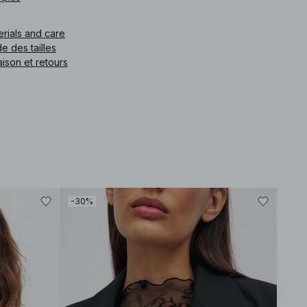
erials and care
e des tailles
aison et retours
-30%
-30