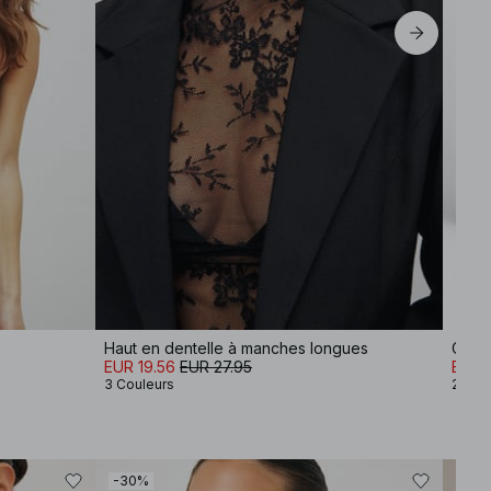
Haut en dentelle à manches longues
Cabas
EUR 19.56
EUR 27.95
EUR 
3 Couleurs
2 Cou
-30%
-80