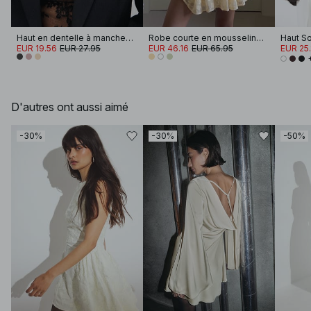
Haut en dentelle à manches longues
Robe courte en mousseline brodée à manches longues
Haut So
EUR 19.56
EUR 27.95
EUR 46.16
EUR 65.95
EUR 25.
D'autres ont aussi aimé
-30%
-30%
-50%