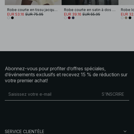
Robe courte en tissu jacquard à paillettes et fronces sur les hanches
Robe courte en satin à dos en cascade
EUR 53.16
EUR 75.95
EUR 39.16
EUR 55.95
EUR 32
Abonnez-vous pour profiter d’offres spéciales,
d’événements exclusifs et recevez 15 % de réduction sur
votre premier achat!
S'INSCRIRE
SERVICE CLIENTÈLE