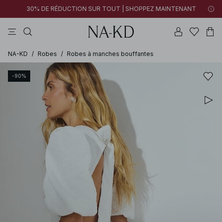
30% DE RÉDUCTION SUR TOUT | SHOPPEZ MAINTENANT
pantalons
tops
robes
noirs
marron
NA-KD
/
Robes
/
Robes à manches bouffantes
-90%