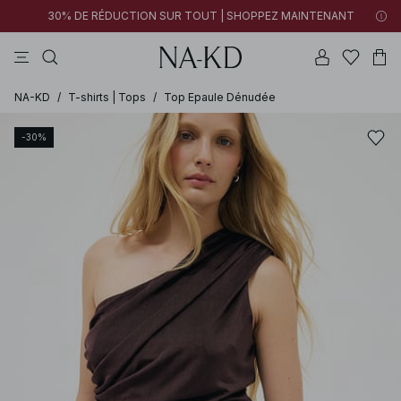
30% DE RÉDUCTION SUR TOUT | SHOPPEZ MAINTENANT
pantalons
tops
blancs
noirs
marron
NA-KD
/
T-shirts | Tops
/
Top Epaule Dénudée
-30%