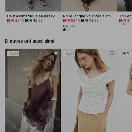
Haut asymétrique en jersey
Robe longue volantée à smocks
Top en 
EUR 32.16
EUR 45.95
EUR 53.16
EUR 75.95
EUR 34
NA-KD
D'autres ont aussi aimé
-30%
-30%
-50%