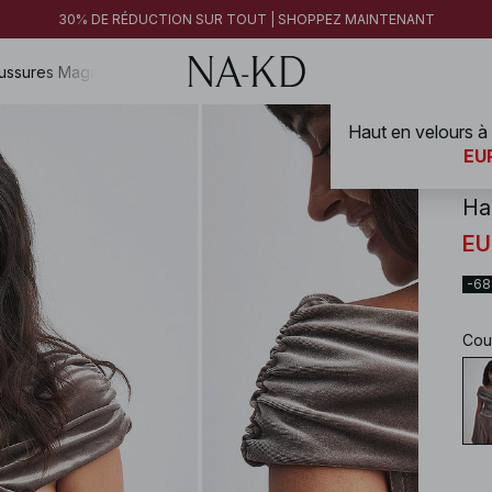
FINAL SALE | SHOPPEZ MAINTENANT
30% DE RÉDUCTION SUR TOUT | SHOPPEZ MAINTENANT
FINAL SALE | SHOPPEZ MAINTENANT
ussures
Magazine
Haut en velours à
NA-
EUR
Ha
EU
-6
Cou