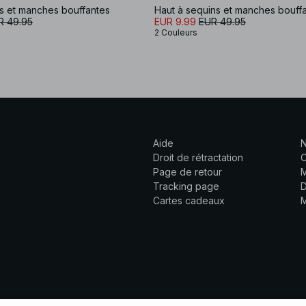
s et manches bouffantes
Haut à sequins et manches bouff
R 49.95
EUR 9.99
EUR 49.95
2 Couleurs
Aide
N
Droit de rétractation
C
Page de retour
M
Tracking page
D
Cartes cadeaux