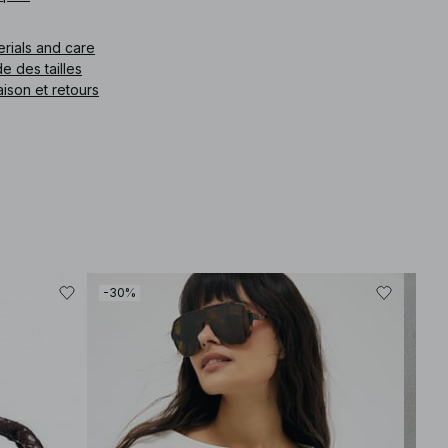
e article
:
1100-007731-0119
erials and care
e des tailles
aison et retours
-30%
-30