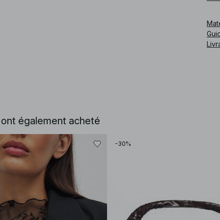
Cod
Mat
Guid
Livr
e ont également acheté
-30%