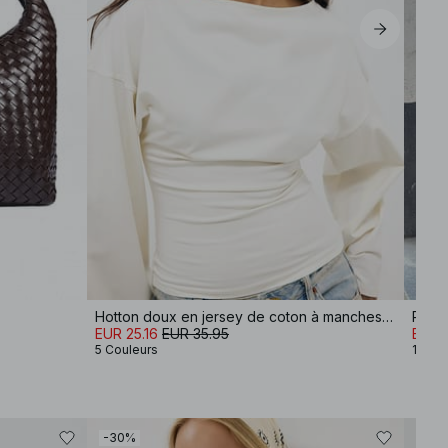
Hotton doux en jersey de coton à manches larges
Pull 
EUR 25.16
EUR 35.95
EUR 
5 Couleurs
12 Co
-30%
-50