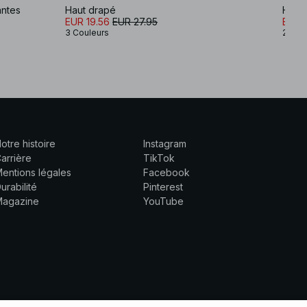
antes
Haut drapé
Haut 
EUR 19.56
EUR 27.95
EUR 
3 Couleurs
2 Cou
otre histoire
Instagram
arrière
TikTok
entions légales
Facebook
urabilité
Pinterest
Magazine
YouTube