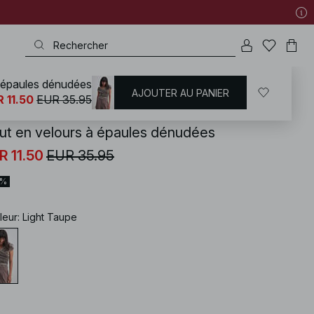
 épaules dénudées
AJOUTER AU PANIER
KD
/
Vêtements du Nouvel an
/
Top Nouvel an
 11.50
EUR 35.95
ut en velours à épaules dénudées
R 11.50
EUR 35.95
8%
leur
:
Light Taupe