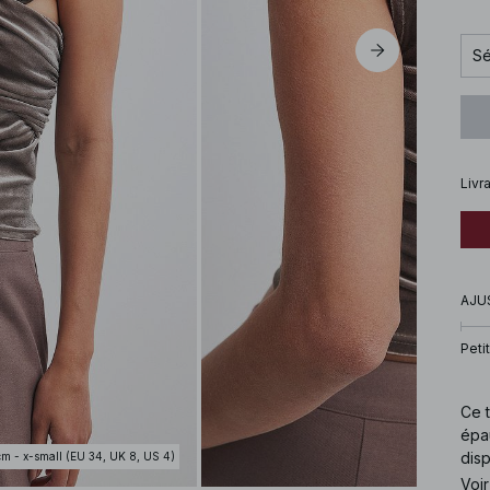
Sé
Livr
AJU
Petit
Ce t
épa
disp
cm - x-small (EU 34, UK 8, US 4)
Voir