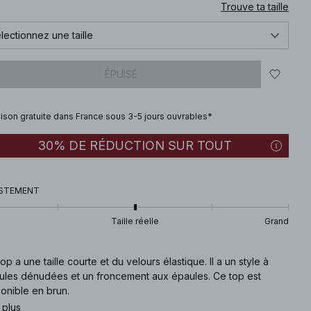
Trouve ta taille
lectionnez une taille
ÉPUISÉ
aison gratuite dans France sous 3-5 jours ouvrables*
30% DE RÉDUCTION SUR TOUT
STEMENT
Taille réelle
Grand
op a une taille courte et du velours élastique. Il a un style à
ules dénudées et un froncement aux épaules. Ce top est
onible en brun.
 plus