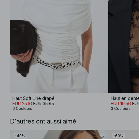
Haut Soft Line drapé
Haut en dent
EUR 25.16
EUR 35.95
EUR 19.56
EUR
6 Couleurs
3 Couleurs
D'autres ont aussi aimé
-40%
-60%