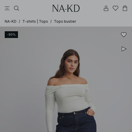
pantalons
tops
robes
noirs
marron
NA-KD
/
T-shirts | Tops
/
Tops bustier
-80%