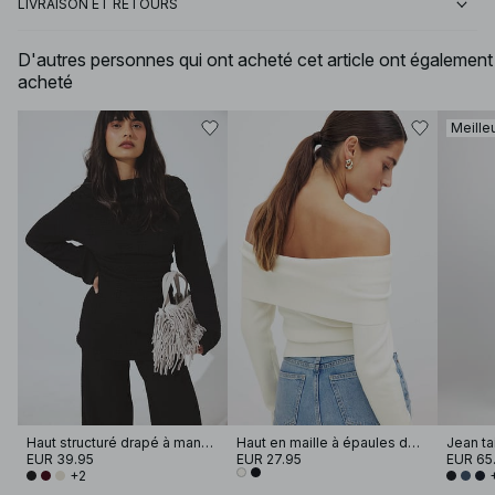
LIVRAISON ET RETOURS
D'autres personnes qui ont acheté cet article ont également
acheté
Meille
Haut structuré drapé à manches longues
Haut en maille à épaules dénudées avec revers
Jean ta
EUR 39.95
EUR 27.95
EUR 65
+2