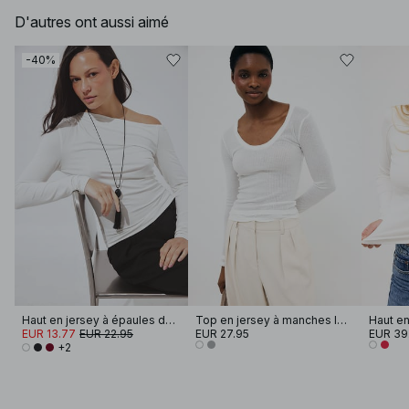
D'autres ont aussi aimé
-40%
Haut en jersey à épaules dénudées
Top en jersey à manches longues
EUR 13.77
EUR 22.95
EUR 27.95
EUR 39
+2