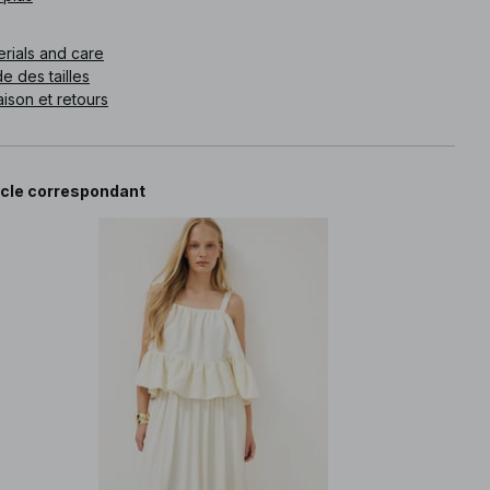
e article
:
1100-011319-0342
erials and care
e des tailles
aison et retours
icle correspondant