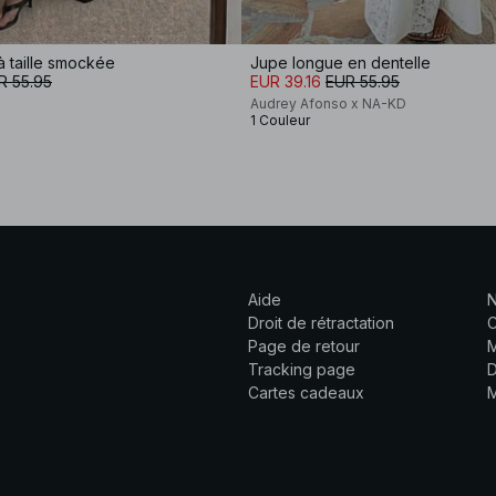
 taille smockée
Jupe longue en dentelle
R 55.95
EUR 39.16
EUR 55.95
Audrey Afonso x NA-KD
1 Couleur
Aide
N
Droit de rétractation
C
Page de retour
M
Tracking page
D
Cartes cadeaux