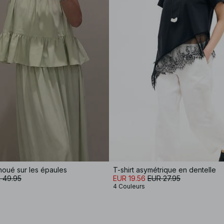
noué sur les épaules
T-shirt asymétrique en dentelle
 49.95
EUR 19.56
EUR 27.95
4 Couleurs