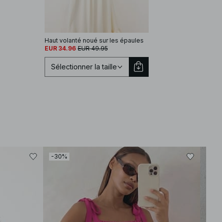
Haut volanté noué sur les épaules
EUR 34.96
EUR 49.95
Sélectionner la taille
Sélectionnez une taille
EU 32
EU 34
-30%
-30
EU 36
EU 38
EU 40
EU 42