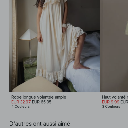
Robe longue volantée ample
Haut volanté 
EUR 32.97
EUR 65.95
EUR 9.99
EUR
4 Couleurs
3 Couleurs
D'autres ont aussi aimé