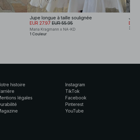
Jupe longue à taille soulignée
Jupe
EUR 27.97
EUR 55.95
EUR 
3 Cou
Maria Kragmann x NA-KD
1 Couleur
otre histoire
Instagram
arrière
TikTok
entions légales
Facebook
urabilité
Pinterest
Magazine
YouTube