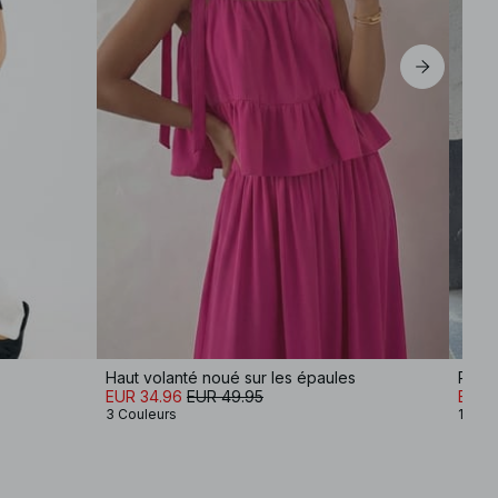
EU 44
Haut volanté noué sur les épaules
Pull 
EUR 34.96
EUR 49.95
EUR 
3 Couleurs
12 Co