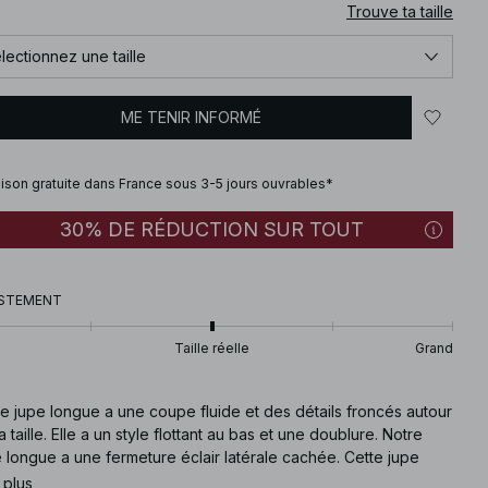
Trouve ta taille
lectionnez une taille
ME TENIR INFORMÉ
aison gratuite dans France sous 3-5 jours ouvrables*
30% DE RÉDUCTION SUR TOUT
STEMENT
Taille réelle
Grand
e jupe longue a une coupe fluide et des détails froncés autour
a taille. Elle a un style flottant au bas et une doublure. Notre
 longue a une fermeture éclair latérale cachée. Cette jupe
ue est disponible en beige clair.
 plus