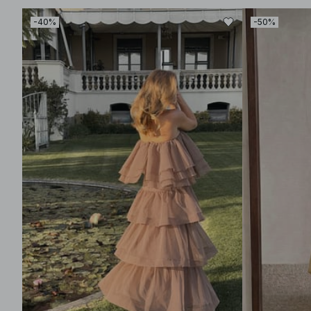
-40%
-50%