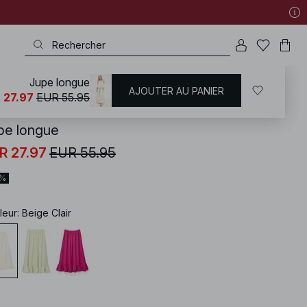
Jupe longue
AJOUTER AU PANIER
KD
/
Sets
 27.97
EUR 55.95
pe longue
R 27.97
EUR 55.95
0%
leur
:
Beige Clair