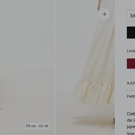
Sé
Livr
AJU
Petit
Cett
de l
jupe
175 cm - EU 36
long
Voir