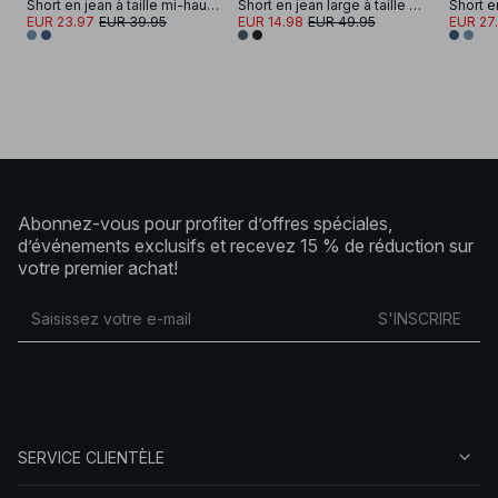
Short en jean à taille mi-haute
Short en jean large à taille mi-haute
EUR 23.97
EUR 39.95
EUR 14.98
EUR 49.95
EUR 27
Abonnez-vous pour profiter d’offres spéciales,
d’événements exclusifs et recevez 15 % de réduction sur
votre premier achat!
S'INSCRIRE
SERVICE CLIENTÈLE