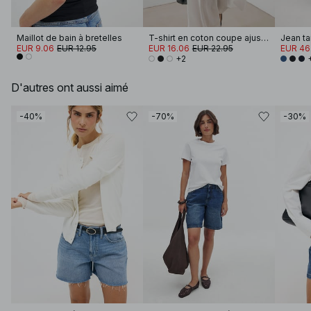
Maillot de bain à bretelles
T-shirt en coton coupe ajustée à encolure cheminée
Jean ta
EUR 9.06
EUR 12.95
EUR 16.06
EUR 22.95
EUR 46
+2
D'autres ont aussi aimé
-40%
-70%
-30%