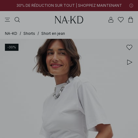
30% DE RÉDUCTION SUR TOUT | SHOPPEZ MAINTENANT
pantalons
tops
robes
noirs
marron
NA-KD
/
Shorts
/
Short en jean
-30%