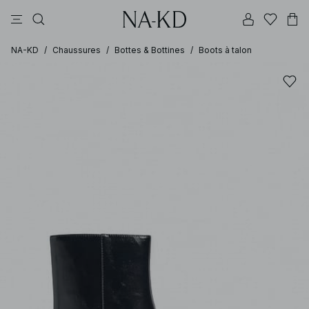
pantalons
tops
robes
noirs
marron
NA-KD
/
Chaussures
/
Bottes & Bottines
/
Boots à talon