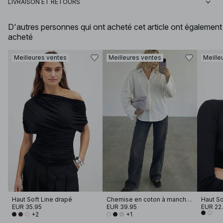
LIVRAISON ET RETOURS
D'autres personnes qui ont acheté cet article ont également
acheté
Meilleures ventes
Meilleures ventes
Meille
Haut Soft Line drapé
Chemise en coton à manches larges
EUR 35.95
EUR 39.95
EUR 22
+2
+1