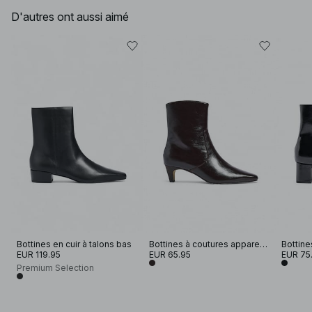
D'autres ont aussi aimé
Bottines en cuir à talons bas
Bottines à coutures apparentes
Bottine
EUR 119.95
EUR 65.95
EUR 75
Premium Selection