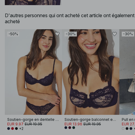
D'autres personnes qui ont acheté cet article ont également
acheté
-50%
-30%
-30%
Soutien-gorge en dentelle à armatures
Soutien-gorge balconnet en dentelle à larges bretelles
EUR 9.97
EUR 19.95
EUR 13.96
EUR 19.95
EUR 27
+2