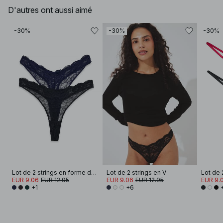
D'autres ont aussi aimé
-30%
-30%
-30%
Lot de 2 strings en forme de V
Lot de 2 strings en V
Lot de 
EUR 9.06
EUR 12.95
EUR 9.06
EUR 12.95
EUR 9.
+1
+6