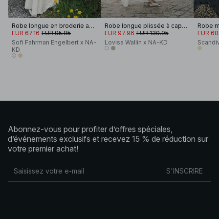
Robe longue en broderie anglaise à bords festonnés
Robe longue plissée à capuchon
Robe ma
EUR 67.16
EUR 95.95
EUR 97.96
EUR 139.95
EUR 60
Sofi Fahrman Engelbert x NA-
Lovisa Wallin x NA-KD
Scandi
KD
Abonnez-vous pour profiter d’offres spéciales,
d’événements exclusifs et recevez 15 % de réduction sur
votre premier achat!
S'INSCRIRE