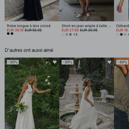
Robe longue à dos croisé
Short en jean ample à taille mi-haute
Débarde
EUR 39.16
EUR 55.95
EUR 27.96
EUR 39.95
EUR 16
+3
D'autres ont aussi aimé
-30%
-30%
-30%