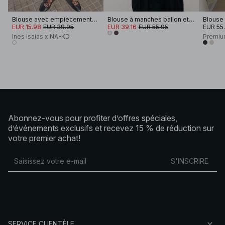
Blouse avec empiècements en dentelle
Blouse à manches ballon et dos ouvert
Blouse 
EUR 15.98
EUR 39.95
EUR 39.16
EUR 55.95
EUR 55
Ines Isaias x NA-KD
Premiu
Abonnez-vous pour profiter d’offres spéciales,
d’événements exclusifs et recevez 15 % de réduction sur
votre premier achat!
S'INSCRIRE
SERVICE CLIENTÈLE