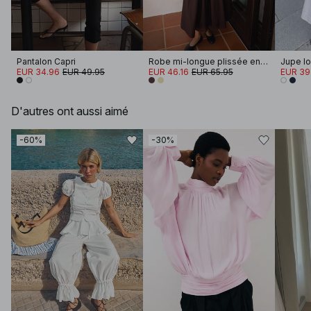
Pantalon Capri
Robe mi-longue plissée en coton à manches courtes
EUR 34.96
EUR 49.95
EUR 46.16
EUR 65.95
EUR 39
D'autres ont aussi aimé
-60%
-30%