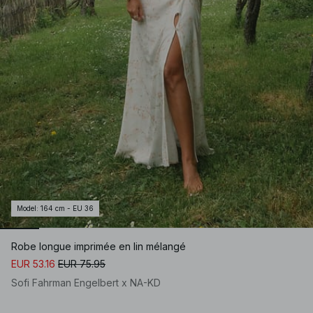
Model
:
164 cm - EU 36
Robe longue imprimée en lin mélangé
EUR 53.16
EUR 75.95
Sofi Fahrman Engelbert x NA-KD