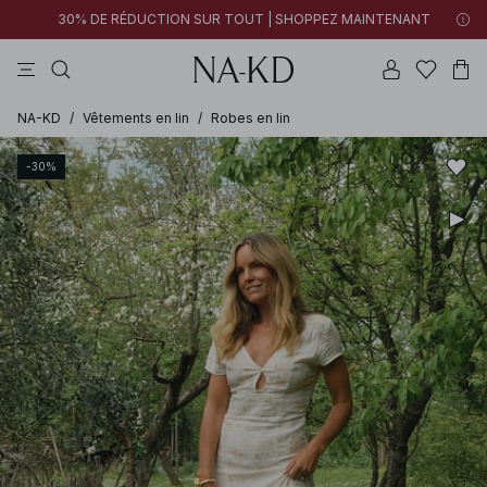
30% DE RÉDUCTION SUR TOUT | SHOPPEZ MAINTENANT
pantalons
tops
robes
noirs
marron
NA-KD
/
Vêtements en lin
/
Robes en lin
-30%