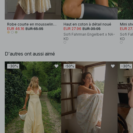
Robe courte en mousseline brodée à manches longues
Haut en coton à détail noué
Mini sh
EUR 46.16
EUR 65.95
EUR 27.96
EUR 39.95
EUR 27
Sofi Fahrman Engelbert x NA-
Sofi Fa
KD
KD
D'autres ont aussi aimé
-30%
-50%
-30%