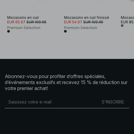
Mocassins en cuir
Mocassins en cuir froissé
EUR 65.97
EUR 109.95
EUR 54.97
EUR 109.95
EUR 85
Premium Selection
Premium Selection
Abonnez-vous pour profiter d’offres spéciales,
d’événements exclusifs et recevez 15 % de réduction sur
votre premier achat!
S'INSCRIRE