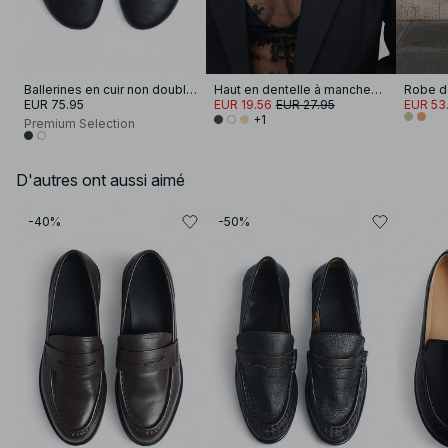
Ballerines en cuir non doublées
Haut en dentelle à manches longues
EUR 75.95
EUR 19.56
EUR 27.95
EUR 53.
+1
Premium Selection
D'autres ont aussi aimé
-40%
-50%