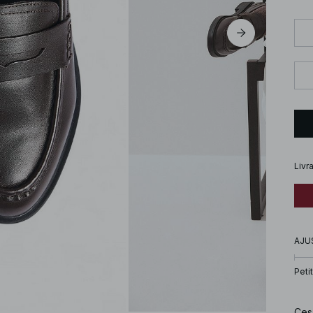
Livr
AJU
Petit
Ces 