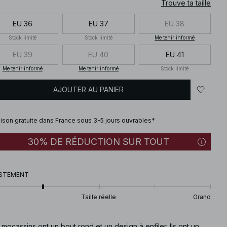
Trouve ta taille
EU 36
EU 37
EU 38
Stock limité
Stock limité
Me tenir informé
EU 39
EU 40
EU 41
Me tenir informé
Me tenir informé
Stock limité
AJOUTER AU PANIER
aison gratuite dans France sous 3-5 jours ouvrables*
30% DE RÉDUCTION SUR TOUT
STEMENT
Taille réelle
Grand
mocassins ont un bout rond et un design à enfiler. Ils ont un