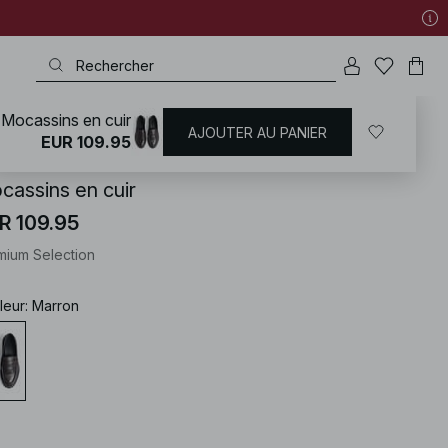
Mocassins en cuir
AJOUTER AU PANIER
KD
/
Chaussures
/
Chaussures Plates
/
Mocassins
EUR 109.95
cassins en cuir
R 109.95
mium Selection
leur
:
Marron