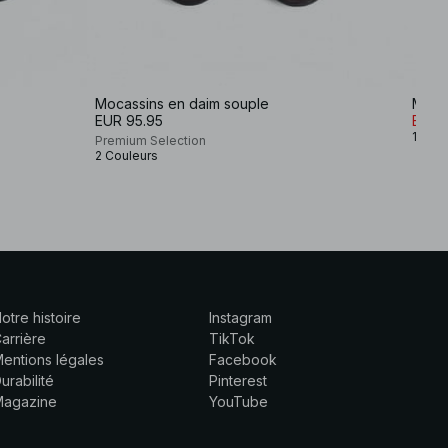
Mocassins en daim souple
Moca
EUR 95.95
EUR 
1 Coul
Premium Selection
2 Couleurs
otre histoire
Instagram
arrière
TikTok
entions légales
Facebook
urabilité
Pinterest
Magazine
YouTube