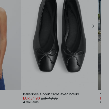
Ballerines à bout carré avec nœud
Short
EUR 34.96
EUR 49.95
EUR 
4 Couleurs
6 Cou