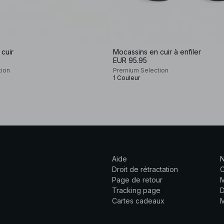
cuir
Mocassins en cuir à enfiler
EUR 95.95
tion
Premium Selection
1 Couleur
Aide
N
Droit de rétractation
C
Page de retour
M
Tracking page
D
Cartes cadeaux