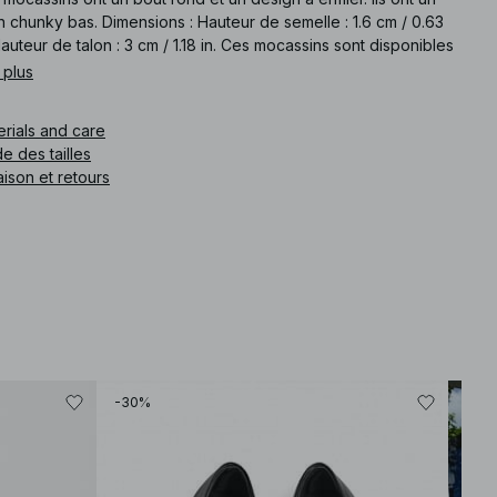
n chunky bas. Dimensions : Hauteur de semelle : 1.6 cm / 0.63
Hauteur de talon : 3 cm / 1.18 in. Ces mocassins sont disponibles
bruns.
 plus
e article
:
1100-011720-0017
erials and care
e des tailles
aison et retours
-30%
-30