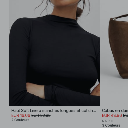
Haut Soft Line à manches longues et col cheminée
Cabas en dai
EUR 16.06
EUR 22.95
EUR 48.96
EU
2 Couleurs
NA-KD
3 Couleurs