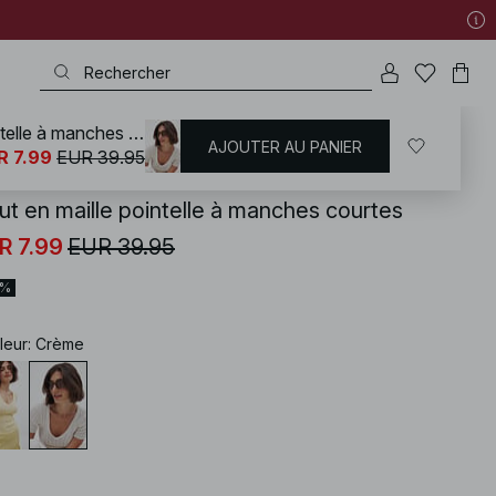
Haut en maille pointelle à manches courtes
AJOUTER AU PANIER
KD
/
T-shirts | Tops
/
Hauts en maille
R 7.99
EUR 39.95
ut en maille pointelle à manches courtes
R 7.99
EUR 39.95
0%
leur
:
Crème