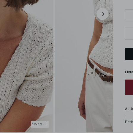
Livr
AJU
Petit
175 cm - S