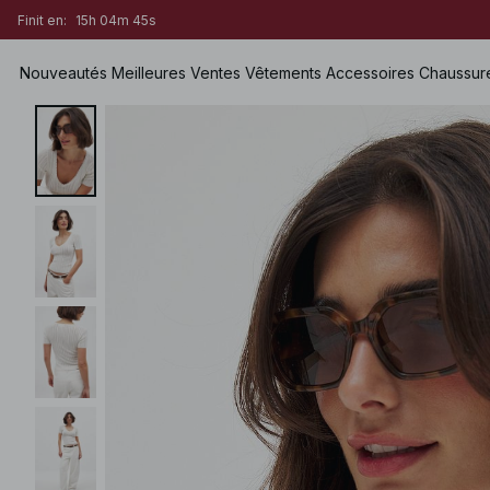
Finit en:
15h 04m 44s
Nouveautés
Meilleures Ventes
Vêtements
Accessoires
Chaussur
Voir tout
Voir tout
Voir tout
Shorts
Robes
Sacs
Chaussures Plates
Maillots de bain
Tops
Bijoux
Chaussures à talons hauts
Lingerie
Pulls
Lunettes de soleil
Chaussures en cuir
Sets
Chemises & Blouses
Ceintures
Bottes & Bottines
Premium Selection
Manteaux & Vestes
Écharpes & Foulards
Bientôt disponible
Blazers
Chapeaux & Casquettes
Prix spéciaux
Pantalons
Accessoires pour cheveux
Jean
Gants
Jupes