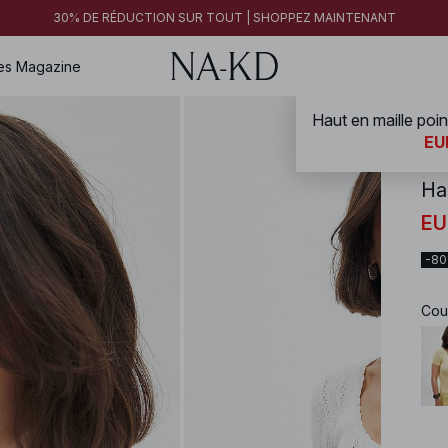
30% DE RÉDUCTION SUR TOUT | SHOPPEZ MAINTENANT
es
Magazine
NA-
EU
Ha
EU
-8
Cou