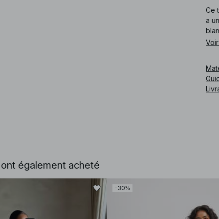
Ce t
a u
bla
Voir
Cod
Mat
Guid
Livr
e ont également acheté
-30%