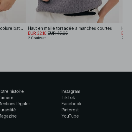
Haut sans manches en maille à encolure bateau
Haut en maille torsadée à manches courtes
Haut 
EUR 32.16
EUR 45.95
EUR 2
2 Couleurs
2 Cou
otre histoire
Instagram
arrière
TikTok
entions légales
Facebook
urabilité
Pinterest
Magazine
YouTube