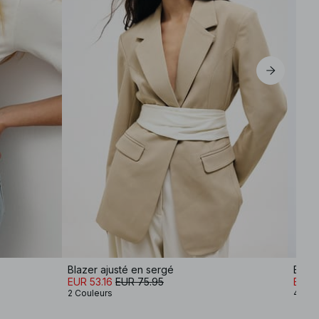
Blazer ajusté en sergé
Blaze
EUR 53.16
EUR 75.95
EUR 
2 Couleurs
4 Cou