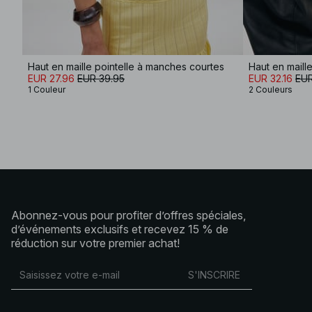
Haut en maille pointelle à manches courtes
Haut en maill
EUR 27.96
EUR 39.95
EUR 32.16
EUR
1 Couleur
2 Couleurs
Abonnez-vous pour profiter d’offres spéciales,
d’événements exclusifs et recevez 15 % de
réduction sur votre premier achat!
S'INSCRIRE