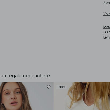
élas
Cod
Voir
Mat
Guid
Livr
e ont également acheté
-30%