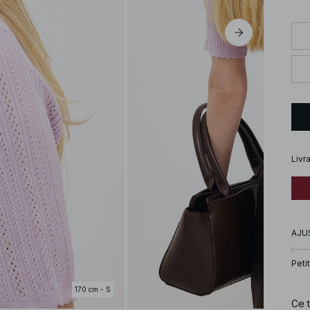
Livr
AJU
Petit
170 cm - S
Ce 