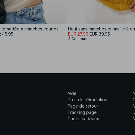
e torsadée à manches courtes
 45.95
EUR 27.96
EUR 39.95
3 Couleurs
Aide
N
Droit de rétractation
C
Page de retour
M
Tracking page
D
Cartes cadeaux