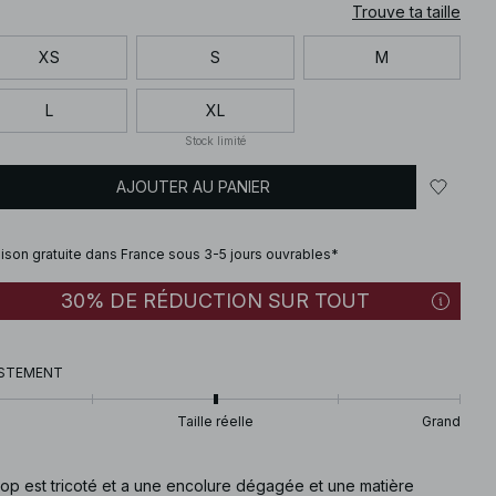
Trouve ta taille
XS
S
M
L
XL
Stock limité
AJOUTER AU PANIER
aison gratuite dans France sous 3-5 jours ouvrables*
30% DE RÉDUCTION SUR TOUT
STEMENT
Taille réelle
Grand
top est tricoté et a une encolure dégagée et une matière