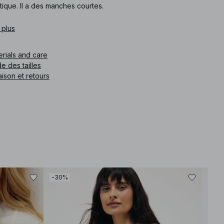
tique. Il a des manches courtes.
e article
 plus
:
1100-013047-0368
erials and care
e des tailles
aison et retours
-30%
-30