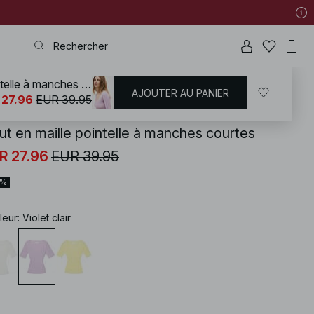
Haut en maille pointelle à manches courtes
AJOUTER AU PANIER
KD
/
T-shirts | Tops
/
Hauts en maille
 27.96
EUR 39.95
ut en maille pointelle à manches courtes
R 27.96
EUR 39.95
0%
leur
:
Violet clair