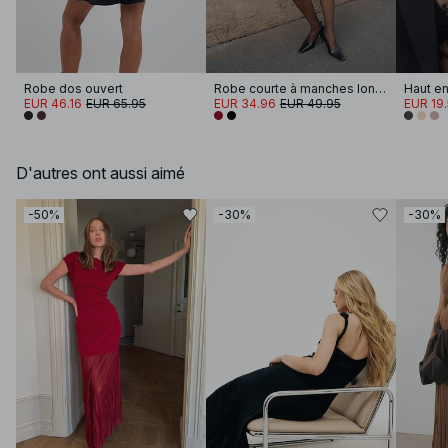
Robe dos ouvert
Robe courte à manches longues
EUR 46.16
EUR 65.95
EUR 34.96
EUR 49.95
EUR 19
D'autres ont aussi aimé
-50%
-30%
-30%