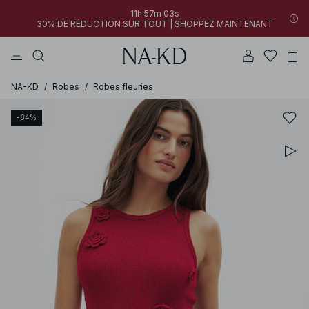
11h 57m 03s
30% DE RÉDUCTION SUR TOUT | SHOPPEZ MAINTENANT
pantalons
robes
tops
noirs
marron
NA-KD
/
Robes
/
Robes fleuries
-84%