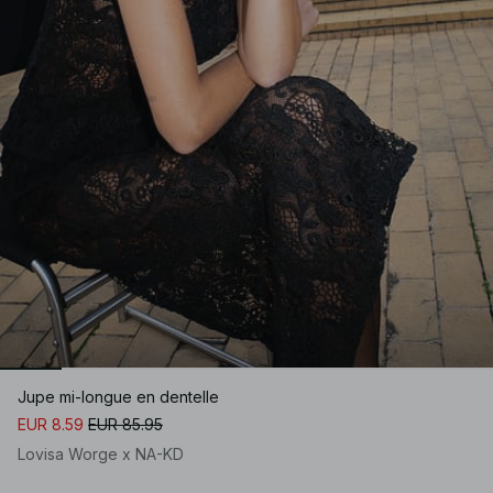
Jupe mi-longue en dentelle
EUR 8.59
EUR 85.95
Lovisa Worge x NA-KD