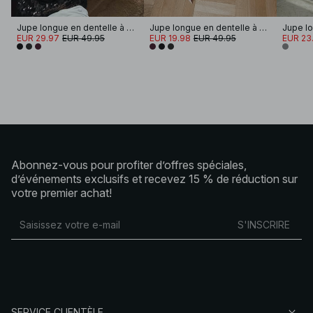
Jupe longue en dentelle à sequins
Jupe longue en dentelle à sequins
EUR 29.97
EUR 49.95
EUR 19.98
EUR 49.95
EUR 23
Abonnez-vous pour profiter d’offres spéciales,
d’événements exclusifs et recevez 15 % de réduction sur
votre premier achat!
S'INSCRIRE
SERVICE CLIENTÈLE