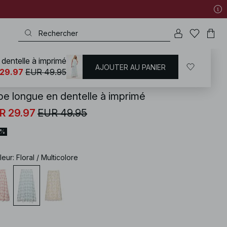
dentelle à imprimé
AJOUTER AU PANIER
KD
/
Jupes
/
Jupes longues
29.97
EUR 49.95
pe longue en dentelle à imprimé
R 29.97
EUR 49.95
0%
leur
:
Floral / Multicolore