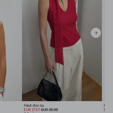
M
L
XL
Haut dos nu
EUR 21.57
EUR 35.95
EUR 2