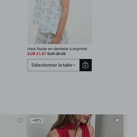
Haut fluide en dentelle à imprimé
EUR 21.57
EUR 35.95
Sélectionner la taille
Sélectionnez une taille
-40%
-30
XS
S