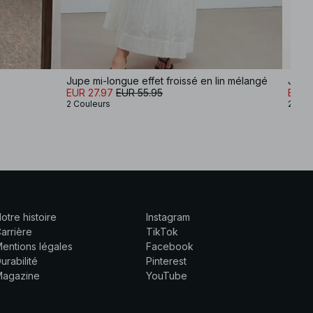
Jupe mi-longue effet froissé en lin mélangé
Jupe 
EUR 27.97
EUR 55.95
EUR 
2 Couleurs
2 Cou
otre histoire
Instagram
arrière
TikTok
entions légales
Facebook
urabilité
Pinterest
Magazine
YouTube