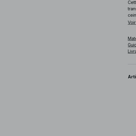
Cet
tran
cein
Voir
Cod
Mat
Guid
Livr
Art