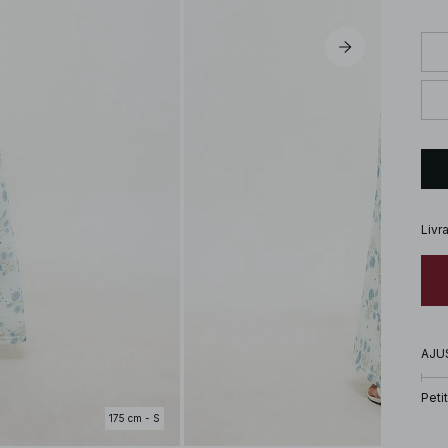
Livr
AJU
Petit
175 cm - S