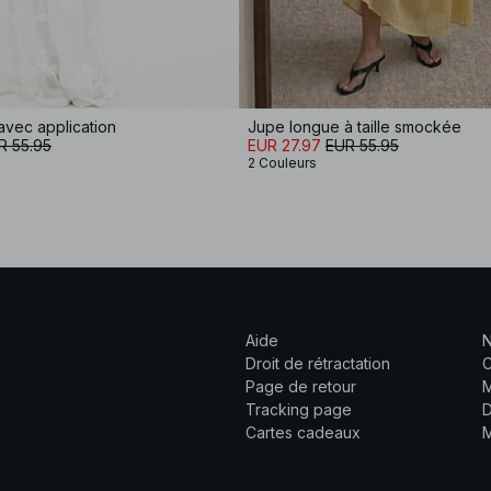
avec application
Jupe longue à taille smockée
R 55.95
EUR 27.97
EUR 55.95
2 Couleurs
Aide
N
Droit de rétractation
C
Page de retour
M
Tracking page
D
Cartes cadeaux