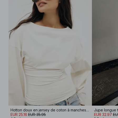
Hotton doux en jersey de coton à manches larges
Jupe longue t
EUR 25.16
EUR 35.95
EUR 32.97
EU