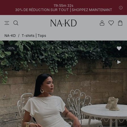
11h 55m 32s
30% DE RÉDUCTION SUR TOUT | SHOPPEZ MAINTENANT
pantalons
robes
tops
noirs
marron
NA-KD
/
T-shirts | Tops
-30%