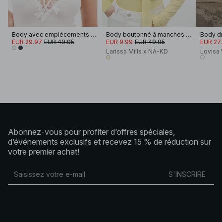
Body avec empiècements en dentelle
Body boutonné à manches longues
EUR 29.97
EUR 49.95
EUR 9.99
EUR 49.95
EUR 27
Larissa Mills x NA-KD
Lovisa
Abonnez-vous pour profiter d’offres spéciales,
d’événements exclusifs et recevez 15 % de réduction sur
votre premier achat!
S'INSCRIRE