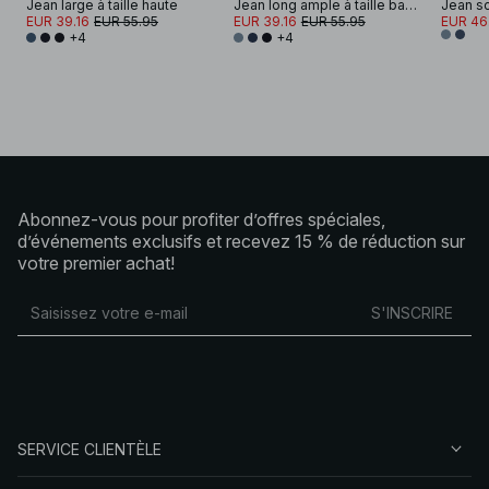
Jean large à taille haute
Jean long ample à taille basse
EUR 39.16
EUR 55.95
EUR 39.16
EUR 55.95
EUR 46
+4
+4
Abonnez-vous pour profiter d’offres spéciales,
d’événements exclusifs et recevez 15 % de réduction sur
votre premier achat!
S'INSCRIRE
SERVICE CLIENTÈLE