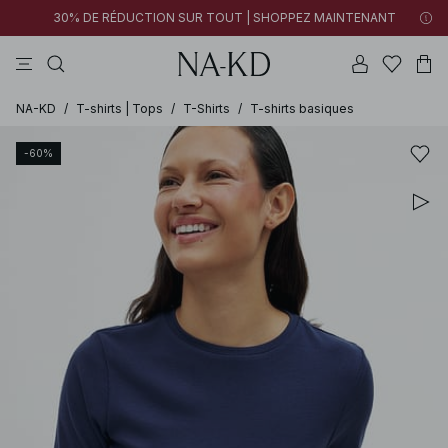
30% DE RÉDUCTION SUR TOUT | SHOPPEZ MAINTENANT
pantalons
tops
cotons
noirs
marron
NA-KD
/
T-shirts | Tops
/
T-Shirts
/
T-shirts basiques
-60%