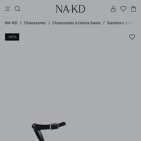
pantalons
tops
robes
beiges
marron foncé
NA-KD
/
Chaussures
/
Chaussures à talons hauts
/
Sandales à talons
-60%