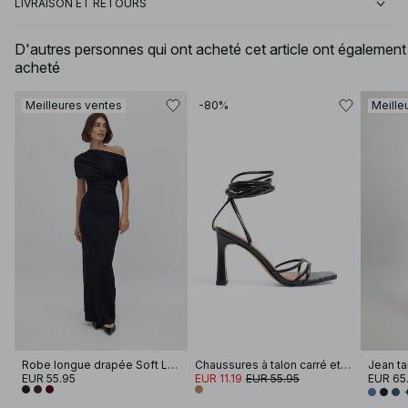
LIVRAISON ET RETOURS
D'autres personnes qui ont acheté cet article ont également
acheté
Meilleures ventes
-80%
Meille
Robe longue drapée Soft Line
Chaussures à talon carré et bride
Jean ta
EUR 55.95
EUR 11.19
EUR 55.95
EUR 65