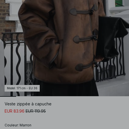
Model
:
171 cm - EU 36
Veste zippée à capuche
EUR 83.96
EUR 119.95
Couleur
:
Marron