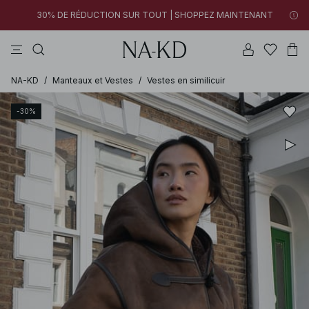
30% DE RÉDUCTION SUR TOUT | SHOPPEZ MAINTENANT
05h 48m 12s
pantalons
tops
robes
gris
marron
05h 48m 12s
FINAL SALE | SHOPPEZ MAINTENANT
30% DE RÉDUCTION SUR TOUT | SHOPPEZ MAINTENANT
FINAL SALE | SHOPPEZ MAINTENANT
NA-KD
/
Manteaux et Vestes
/
Vestes en similicuir
-30%