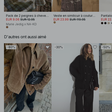
Pack de 2 peignes à cheveux
Veste en similicuir à coutures apparentes
EUR 9.06
EUR 12.95
EUR 23.99
EUR 119.95
EUR 22
Marie Jedig x NA-KD
D'autres ont aussi aimé
-80%
-30%
-50%