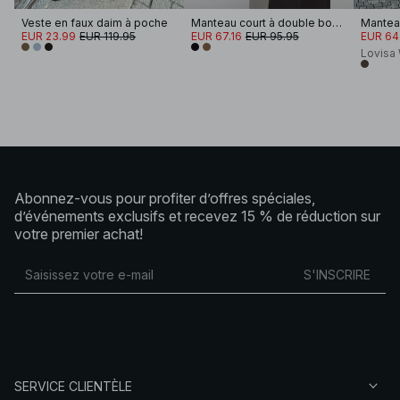
Veste en faux daim à poche
Manteau court à double boutonnage
EUR 23.99
EUR 119.95
EUR 67.16
EUR 95.95
EUR 64
Lovisa
Abonnez-vous pour profiter d’offres spéciales,
d’événements exclusifs et recevez 15 % de réduction sur
votre premier achat!
S'INSCRIRE
SERVICE CLIENTÈLE