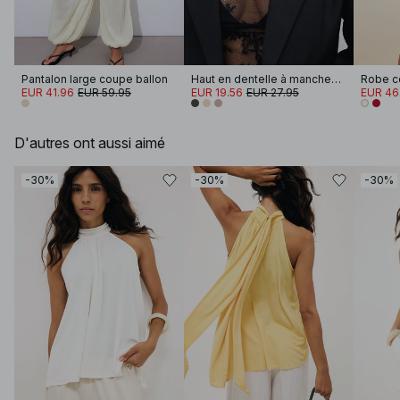
Pantalon large coupe ballon
Haut en dentelle à manches longues
EUR 41.96
EUR 59.95
EUR 19.56
EUR 27.95
EUR 46
D'autres ont aussi aimé
-30%
-30%
-30%