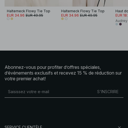
Halterneck Flowy Tie Top
Halterneck Flowy Tie Top
Haut do
EUR 34.96
EUR 49.95
EUR 34.96
EUR 49.95
EUR 18.
Audrey
Abonnez-vous pour profiter d’offres spéciales,
d’événements exclusifs et recevez 15 % de réduction sur
votre premier achat!
S'INSCRIRE
SERVICE CLIENTÈLE