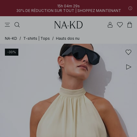
15h 04m 29s
30% DE RÉDUCTION SUR TOUT | SHOPPEZ MAINTENANT
pantalons
tops
robes
blancs
marron
NA-KD
/
T-shirts | Tops
/
Hauts dos nu
-30%