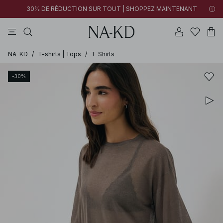
30% DE RÉDUCTION SUR TOUT | SHOPPEZ MAINTENANT
pantalons
tops
robes
noirs
marron
NA-KD
/
T-shirts | Tops
/
T-Shirts
-30%