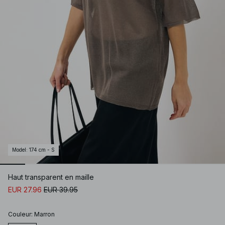
Model
:
174 cm - S
Haut transparent en maille
EUR 27.96
EUR 39.95
Couleur
:
Marron