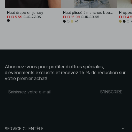
Haut drapé en jersey
Haut plissé à manches bouffantes
EUR 5.59
EUR 27.95
EUR 15.98
EUR 39.95
EUR 4.
+1
Abonnez-vous pour profiter d’offres spéciales,
d’événements exclusifs et recevez 15 % de réduction sur
votre premier achat!
S'INSCRIRE
SERVICE CLIENTÈLE