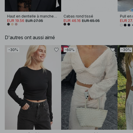
Haut en dentelle à manches longues
Cabas rond tissé
EUR 19.56
EUR 27.95
EUR 46.16
EUR 65.95
EUR 27
D'autres ont aussi aimé
-30%
-60%
-30%