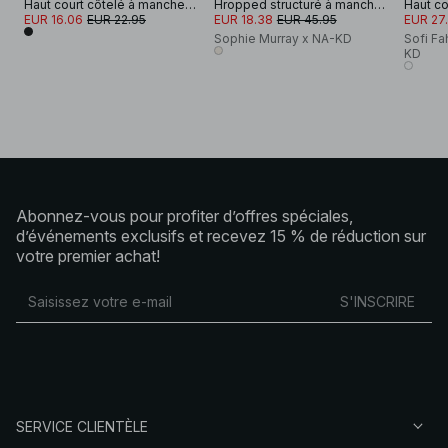
Haut court côtelé à manches longues
Hropped structuré à manches longues
EUR 16.06
EUR 22.95
EUR 18.38
EUR 45.95
EUR 27
Sophie Murray x NA-KD
Sofi Fa
KD
Abonnez-vous pour profiter d’offres spéciales,
d’événements exclusifs et recevez 15 % de réduction sur
votre premier achat!
S'INSCRIRE
SERVICE CLIENTÈLE