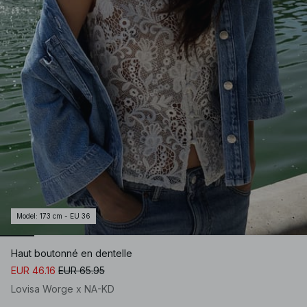
Model
:
173 cm - EU 36
Haut boutonné en dentelle
EUR 46.16
EUR 65.95
Lovisa Worge x NA-KD