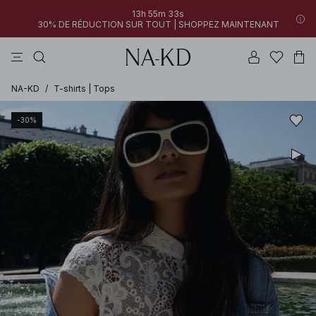
13h 55m 33s
30% DE RÉDUCTION SUR TOUT | SHOPPEZ MAINTENANT
pantalons
tops
robes
blancs
marron
NA-KD
/
T-shirts | Tops
-30%