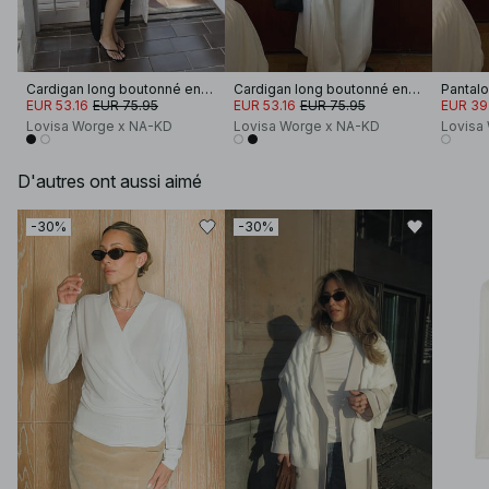
Cardigan long boutonné en maille
Cardigan long boutonné en maille
Pantalo
EUR 53.16
EUR 75.95
EUR 53.16
EUR 75.95
EUR 39
Lovisa Worge x NA-KD
Lovisa Worge x NA-KD
Lovisa
D'autres ont aussi aimé
-30%
-30%