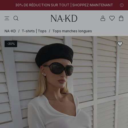
30% DE RÉDUCTION SUR TOUT | SHOPPEZ MAINTENANT
pantalons
tops
cotons
noirs
marron
NA-KD
/
T-shirts | Tops
/
Tops manches longues
-30%