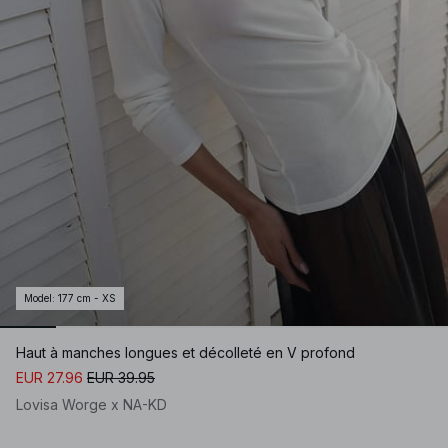
Model
:
177 cm - XS
Haut à manches longues et décolleté en V profond
EUR 27.96
EUR 39.95
Lovisa Worge x NA-KD