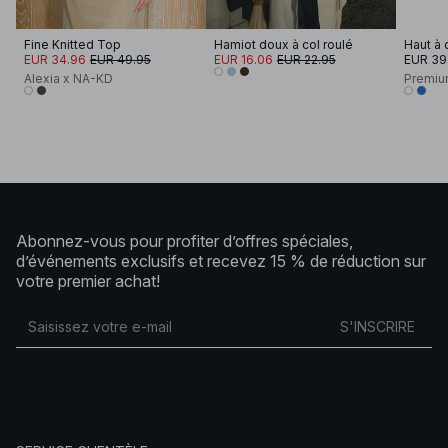
Fine Knitted Top
Hamiot doux à col roulé
EUR 34.96
EUR 49.95
EUR 16.06
EUR 22.95
EUR 39
Alexia x NA-KD
Premiu
Abonnez-vous pour profiter d’offres spéciales,
d’événements exclusifs et recevez 15 % de réduction sur
votre premier achat!
S'INSCRIRE