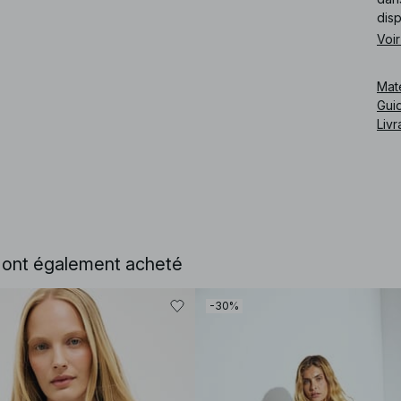
dis
Voir
Cod
Mat
Guid
Livr
e ont également acheté
-30%