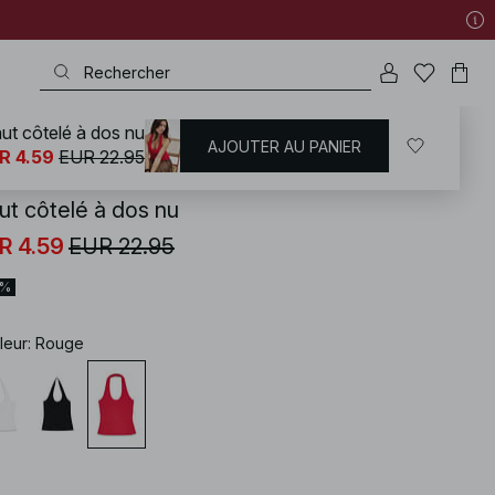
ut côtelé à dos nu
AJOUTER AU PANIER
KD
/
T-shirts | Tops
/
Tops dos nu
R 4.59
EUR 22.95
ut côtelé à dos nu
R 4.59
EUR 22.95
0%
leur
:
Rouge