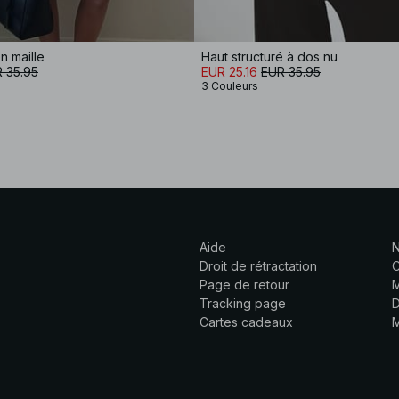
n maille
Haut structuré à dos nu
 35.95
EUR 25.16
EUR 35.95
3 Couleurs
Aide
N
Droit de rétractation
C
Page de retour
M
Tracking page
D
Cartes cadeaux