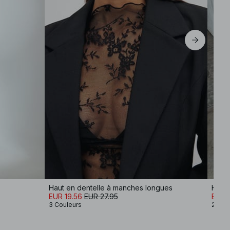
Haut en dentelle à manches longues
Hrop
EUR 19.56
EUR 27.95
EUR 
3 Couleurs
2 Cou