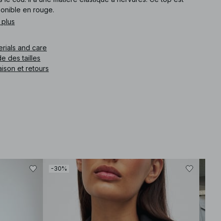
ponible en rouge.
 plus
e article
:
1100-011189-0004
erials and care
e des tailles
aison et retours
-30%
-30