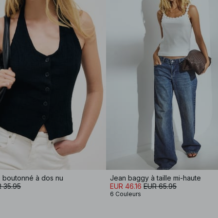
é boutonné à dos nu
Jean baggy à taille mi-haute
 35.95
EUR 46.16
EUR 65.95
6 Couleurs