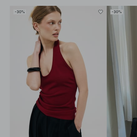
-30%
-30%