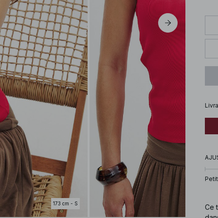
Livr
AJU
Petit
173 cm - S
Ce 
dans