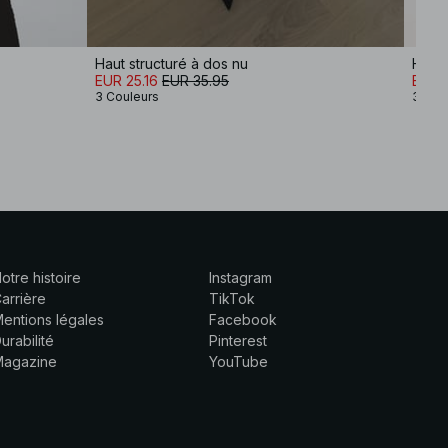
Haut structuré à dos nu
Haut 
EUR 25.16
EUR 35.95
EUR 1
3 Couleurs
3 Cou
otre histoire
Instagram
arrière
TikTok
entions légales
Facebook
urabilité
Pinterest
Magazine
YouTube