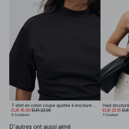
T-shirt en coton coupe ajustée à encolure cheminée
Haut structur
EUR 16.06
EUR 22.95
EUR 25.16
EUR
5 Couleurs
1 Couleur
D'autres ont aussi aimé