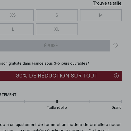
Trouve ta taille
XS
S
M
L
XL
ÉPUISÉ
aison gratuite dans France sous 3-5 jours ouvrables*
30% DE RÉDUCTION SUR TOUT
STEMENT
Taille réelle
Grand
top a un ajustement de forme et un modèle de bretelle à nouer
 le cou. Il a une matière élastique à nervures. Ce top est