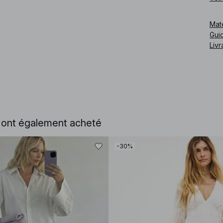
Cod
Mat
Guid
Livr
e ont également acheté
-30%