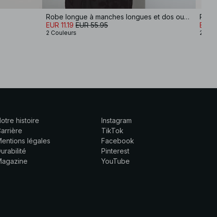
Robe longue à manches longues et dos ouvert
EUR 11.19
EUR 55.95
EUR 
2 Couleurs
2 Cou
otre histoire
Instagram
arrière
TikTok
entions légales
Facebook
urabilité
Pinterest
Magazine
YouTube