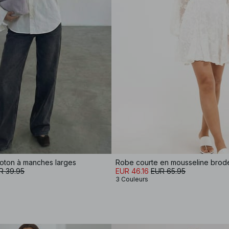
oton à manches larges
R 39.95
EUR 46.16
EUR 65.95
3 Couleurs