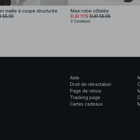
n maille à coupe structurée
Maxi robe côtelée
 55.95
EUR 11.19
EUR 55.95
2 Couleurs
Aide
N
Droit de rétractation
C
Page de retour
M
Tracking page
D
Cartes cadeaux