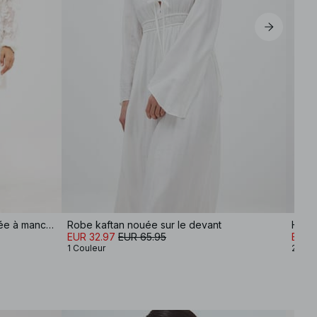
Robe courte en mousseline brodée à manches longues
Robe kaftan nouée sur le devant
Haut
EUR 32.97
EUR 65.95
EUR 1
1 Couleur
2 Cou