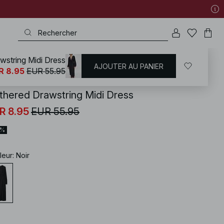
wstring Midi Dress
AJOUTER AU PANIER
KD
/
Robes
/
Robes mi-longues
R 8.95
EUR 55.95
thered Drawstring Midi Dress
R 8.95
EUR 55.95
4%
leur
:
Noir