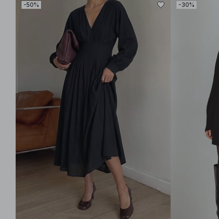
-50%
-30%