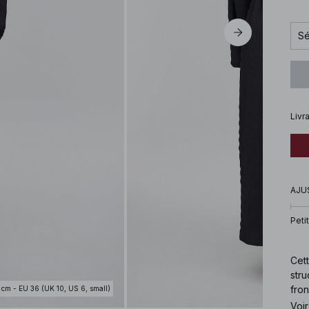
Sé
Livr
AJU
Petit
Cett
stru
fro
 cm - EU 36 (UK 10, US 6, small)
élas
Voir