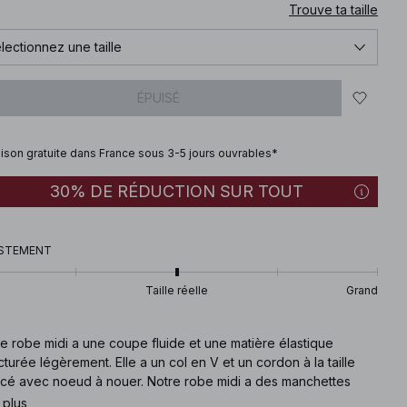
Trouve ta taille
lectionnez une taille
ÉPUISÉ
aison gratuite dans France sous 3-5 jours ouvrables*
30% DE RÉDUCTION SUR TOUT
STEMENT
Taille réelle
Grand
e robe midi a une coupe fluide et une matière élastique
cturée légèrement. Elle a un col en V et un cordon à la taille
ncé avec noeud à nouer. Notre robe midi a des manchettes
tiques. Cette robe midi est disponible en noire.
 plus