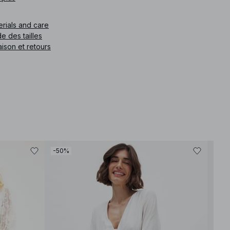
e article
:
1100-009991-0002
erials and care
e des tailles
aison et retours
-50%
-30