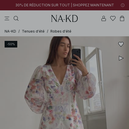
30% DE RÉDUCTION SUR TOUT | SHOPPEZ MAINTENANT
pantalons
tops
robes
noirs
marron
NA-KD
/
Tenues d'été
/
Robes d'été
-50%