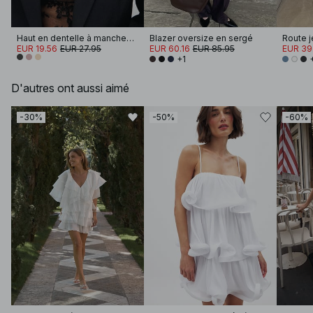
Haut en dentelle à manches longues
Blazer oversize en sergé
EUR 19.56
EUR 27.95
EUR 60.16
EUR 85.95
EUR 39
+1
D'autres ont aussi aimé
-30%
-50%
-60%