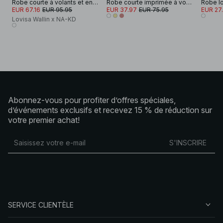
Robe courte à volants et encolure en V
Robe courte imprimée à volants
EUR 67.16
EUR 95.95
EUR 37.97
EUR 75.95
EUR 27
Lovisa Wallin x NA-KD
Abonnez-vous pour profiter d’offres spéciales,
d’événements exclusifs et recevez 15 % de réduction sur
votre premier achat!
S'INSCRIRE
SERVICE CLIENTÈLE