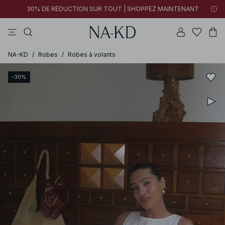
30% DE RÉDUCTION SUR TOUT | SHOPPEZ MAINTENANT
pantalons
tops
robes
noirs
marron
NA-KD
/
Robes
/
Robes à volants
-30%