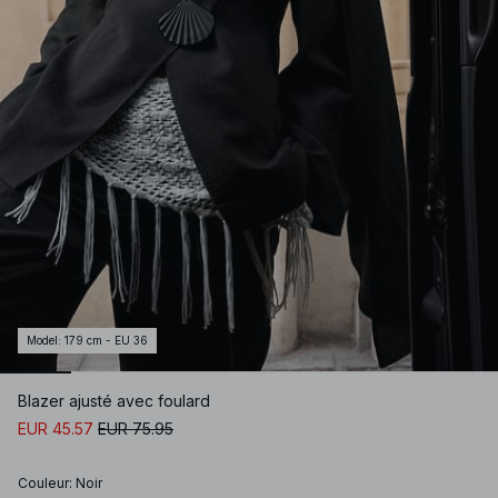
Model
:
179 cm - EU 36
Blazer ajusté avec foulard
EUR 45.57
EUR 75.95
Couleur
:
Noir