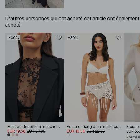
D'autres personnes qui ont acheté cet article ont également
acheté
-30%
-30%
Haut en dentelle à manches longues
Foulard triangle en maille crochetée
Blouse 
EUR 19.56
EUR 27.95
EUR 16.06
EUR 22.95
EUR 55
Premiu