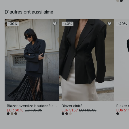
D'autres ont aussi aimé
-30%
-40%
-40%
Blazer oversize boutonné au dos
Blazer cintré
Blazer 
EUR 60.16
EUR 85.95
EUR 51.57
EUR 85.95
EUR 51.