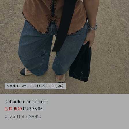
Model
:
159 cm - EU 34 (UK 8, US 4, XS)
Débardeur en similicuir
EUR 15.19
EUR 75.95
Olivia TPS x NA-KD