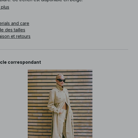
 plus
e article
:
1849-000024-0301
erials and care
e des tailles
aison et retours
icle correspondant