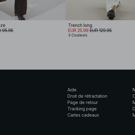
ize
Trench long
 95.95
EUR 25.99
EUR 129.95
3 Couleurs
Aide
N
Droit de rétractation
C
Page de retour
M
Tracking page
D
Cartes cadeaux