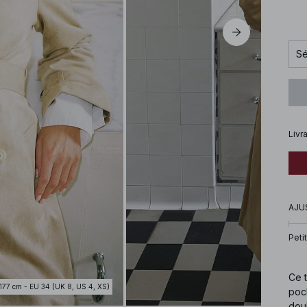
Sé
Livr
AJU
Petit
Ce t
177 cm - EU 34 (UK 8, US 4, XS)
poch
doub