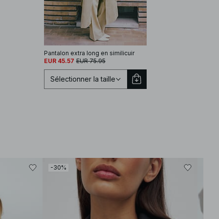
Pantalon extra long en similicuir
EUR 45.57
EUR 75.95
Sélectionner la taille
Sélectionnez une taille
EU 32
EU 34
-30%
-30
EU 36
EU 38
EU 40