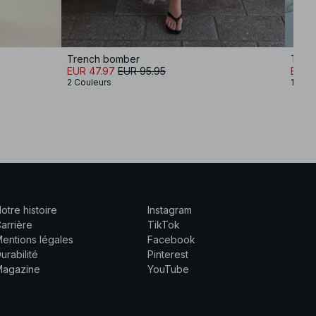
Trench bomber
Trenc
EUR 47.97
EUR 95.95
EUR 
2 Couleurs
1 Coul
otre histoire
Instagram
arrière
TikTok
entions légales
Facebook
urabilité
Pinterest
Magazine
YouTube