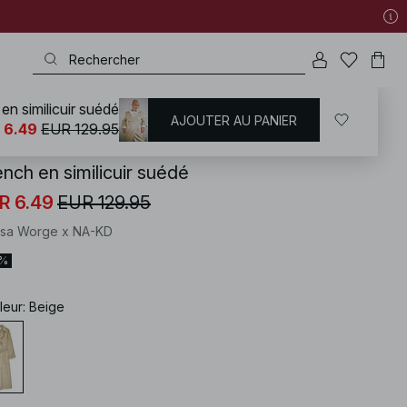
en similicuir suédé
AJOUTER AU PANIER
KD
/
Manteaux et Vestes
/
Vestes en similicuir
 6.49
EUR 129.95
ench en similicuir suédé
R 6.49
EUR 129.95
isa Worge x NA-KD
5%
leur
:
Beige