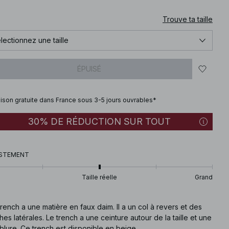
Trouve ta taille
lectionnez une taille
ÉPUISÉ
aison gratuite dans France sous 3-5 jours ouvrables*
30% DE RÉDUCTION SUR TOUT
STEMENT
Taille réelle
Grand
rench a une matière en faux daim. Il a un col à revers et des
es latérales. Le trench a une ceinture autour de la taille et une
lure. Ce trench est disponible en beige.