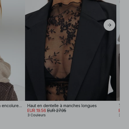
EU 42
EU 44
Pull en maille de laine mélangée à encolure ronde
Haut en dentelle à manches longues
Trenc
EUR 19.56
EUR 27.95
EUR 
3 Couleurs
3 Cou