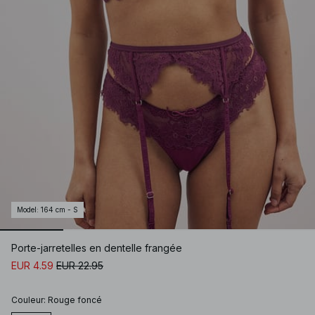
Model
:
164 cm - S
Porte-jarretelles en dentelle frangée
EUR 4.59
EUR 22.95
Couleur
:
Rouge foncé