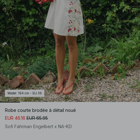
Model
:
164 cm - EU 36
Robe courte brodée à détail noué
EUR 46.16
EUR 65.95
Sofi Fahrman Engelbert x NA-KD