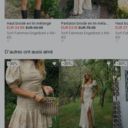
Haut brodé en lin mélangé
Pantalon brodé en lin mélangé
Haut b
EUR 34.96
EUR 49.95
EUR 53.16
EUR 75.95
EUR 27
Sofi Fahrman Engelbert x NA-
Sofi Fahrman Engelbert x NA-
Sofi Fa
KD
KD
KD
D'autres ont aussi aimé
-30%
-30%
-30%