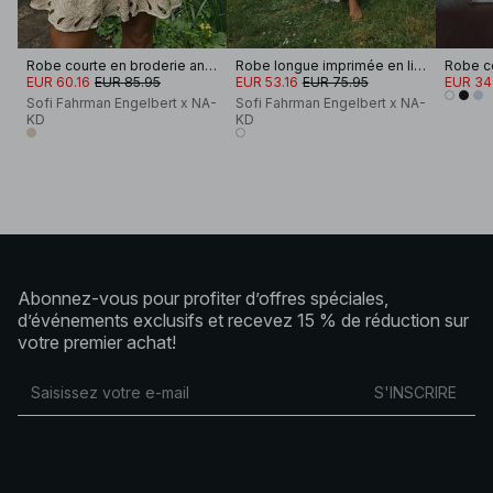
Robe courte en broderie anglaise
Robe longue imprimée en lin mélangé
EUR 60.16
EUR 85.95
EUR 53.16
EUR 75.95
EUR 34
Sofi Fahrman Engelbert x NA-
Sofi Fahrman Engelbert x NA-
KD
KD
Abonnez-vous pour profiter d’offres spéciales,
d’événements exclusifs et recevez 15 % de réduction sur
votre premier achat!
S'INSCRIRE