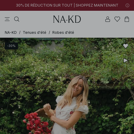
30% DE RÉDUCTION SUR TOUT | SHOPPEZ MAINTENANT
pantalons
tops
robes
noirs
marron
NA-KD
/
Tenues d'été
/
Robes d'été
-30%