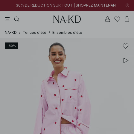
30% DE RÉDUCTION SUR TOUT | SHOPPEZ MAINTENANT
pantalons
tops
robes
noirs
marron
NA-KD
/
Tenues d'été
/
Ensembles d'été
-80%