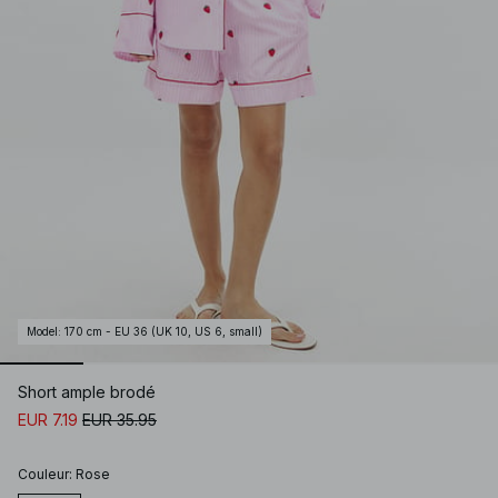
Model
:
170 cm - EU 36 (UK 10, US 6, small)
Short ample brodé
EUR 7.19
EUR 35.95
Couleur
:
Rose