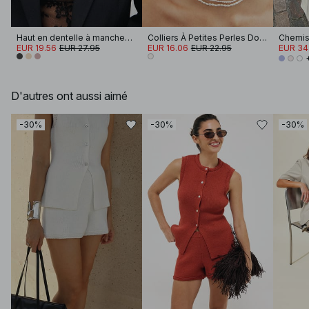
Haut en dentelle à manches longues
Colliers À Petites Perles Doubles
Chemis
EUR 19.56
EUR 27.95
EUR 16.06
EUR 22.95
EUR 34
D'autres ont aussi aimé
-30%
-30%
-30%